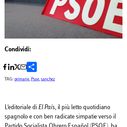
Condividi:
C
o
TAG:
primarie
, 
Psoe
, 
sanchez
n
d
L’editoriale di
El Pa
ís
, il più letto quotidiano
i
spagnolo e con ben radicate simpatie verso il
v
Partido Socialista Obrero Español (PSOE), ha