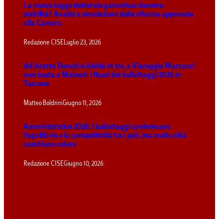
La nuova legge elettorale garantisce davvero
stabilità? Analisi e simulazioni della riforma approvata
alla Camera
Redazione CISE
Luglio 23, 2026
Ad Arezzo Donati si divide in tre, a Viareggio Marcucci
non basta a Maineri: i flussi dei ballottaggi 2026 in
Toscana
Matteo Boldrini
Giugno 11, 2026
Amministrative 2026: i ballottaggi confermano
l’equilibrio e la competitività tra i poli, ma molte città
cambiano colore
Redazione CISE
Giugno 10, 2026