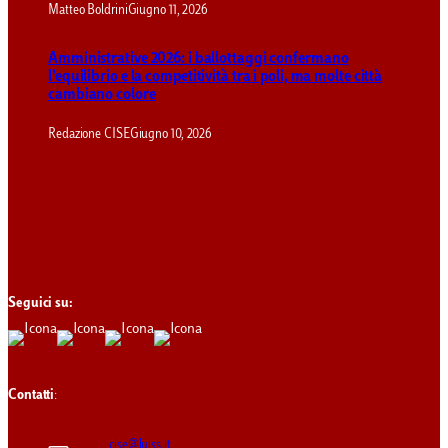
Matteo Boldrini
Giugno 11, 2026
Amministrative 2026: i ballottaggi confermano
l’equilibrio e la competitività tra i poli, ma molte città
cambiano colore
Redazione CISE
Giugno 10, 2026
Seguici su:
Contatti
:
cise@luiss.it