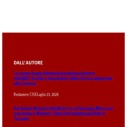
DALL’ AUTORE
La nuova legge elettorale garantisce davvero
stabilità? Analisi e simulazioni della riforma approvata
alla Camera
Redazione CISE
Luglio 23, 2026
Ad Arezzo Donati si divide in tre, a Viareggio Marcucci
non basta a Maineri: i flussi dei ballottaggi 2026 in
Toscana