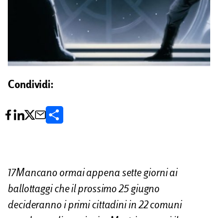
Condividi:
C
o
n
d
17Mancano ormai appena sette giorni ai
i
ballottaggi che il prossimo 25 giugno
v
decideranno i primi cittadini in 22 comuni