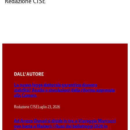
Redazione CISE
DALL’ AUTORE
La nuova legge elettorale garantisce davvero
stabilità? Analisi e simulazioni della riforma approvata
alla Camera
Redazione CISE
Luglio 23, 2026
Ad Arezzo Donati si divide in tre, a Viareggio Marcucci
non basta a Maineri: i flussi dei ballottaggi 2026 in