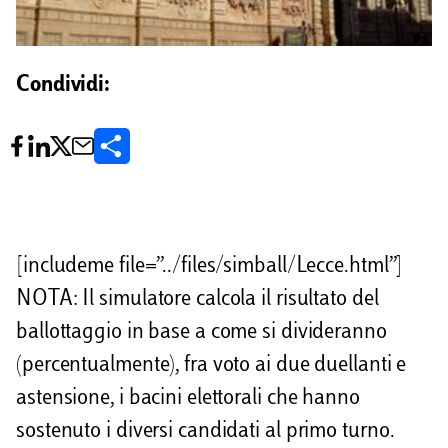
Condividi:
C
o
n
d
[includeme file=”../files/simball/Lecce.html”]
i
NOTA: Il simulatore calcola il risultato del
v
ballottaggio in base a come si divideranno
i
(percentualmente), fra voto ai due duellanti e
astensione, i bacini elettorali che hanno
d
sostenuto i diversi candidati al primo turno.
i