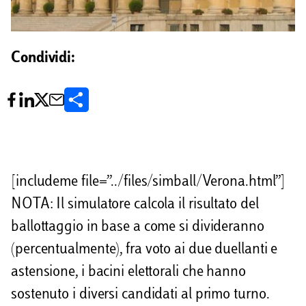
Condividi:
C
o
n
d
[includeme file=”../files/simball/Verona.html”]
i
NOTA: Il simulatore calcola il risultato del
v
ballottaggio in base a come si divideranno
i
(percentualmente), fra voto ai due duellanti e
astensione, i bacini elettorali che hanno
d
sostenuto i diversi candidati al primo turno.
i