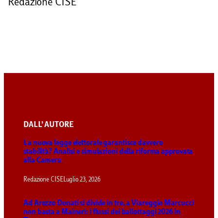
Redazione CISE
DALL’ AUTORE
La nuova legge elettorale garantisce davvero
stabilità? Analisi e simulazioni della riforma approvata
alla Camera
Redazione CISE
Luglio 23, 2026
Ad Arezzo Donati si divide in tre, a Viareggio Marcucci
non basta a Maineri: i flussi dei ballottaggi 2026 in