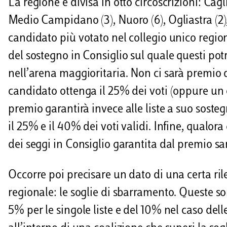
La regione è divisa in otto circoscrizioni: Cagl
Medio Campidano (3), Nuoro (6), Ogliastra (2), 
candidato più votato nel collegio unico regio
del sostegno in Consiglio sul quale questi pot
nell’arena maggioritaria. Non ci sarà premio 
candidato ottenga il 25% dei voti (oppure un c
premio garantirà invece alle liste a suo sostegn
il 25% e il 40% dei voti validi. Infine, qualor
dei seggi in Consiglio garantita dal premio s
Occorre poi precisare un dato di una certa ril
regionale: le soglie di sbarramento. Queste son
5% per le singole liste e del 10% nel caso dell