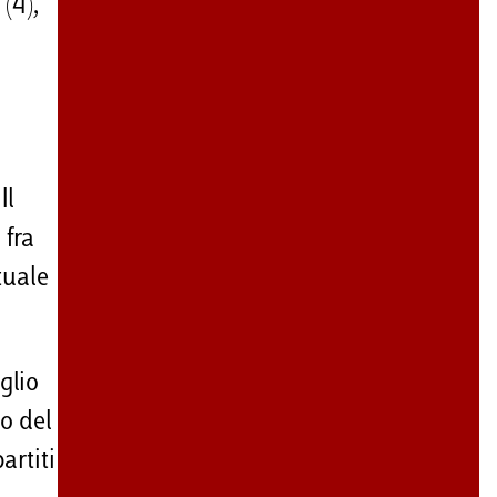
(4),
Il
 fra
tuale
glio
no del
artiti