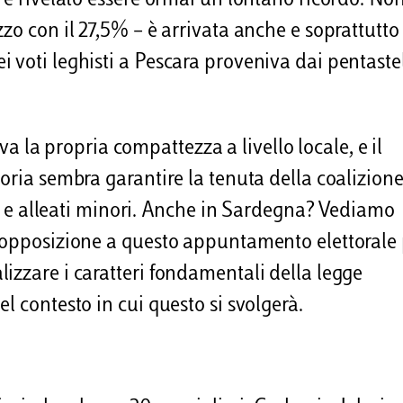
 è rivelato essere ormai un lontano ricordo. Non
zo con il 27,5% – è arrivata anche e soprattutto
 voti leghisti a Pescara proveniva dai pentastel
ova la propria compattezza a livello locale, e il
oria sembra garantire la tenuta della coalizion
lia e alleati minori. Anche in Sardegna? Vediamo
i opposizione a questo appuntamento elettorale 
izzare i caratteri fondamentali della legge
l contesto in cui questo si svolgerà.