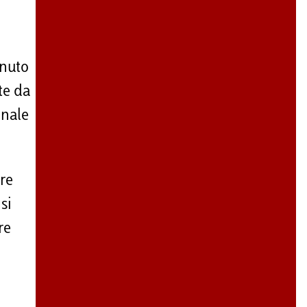
enuto
te da
onale
re
si
re