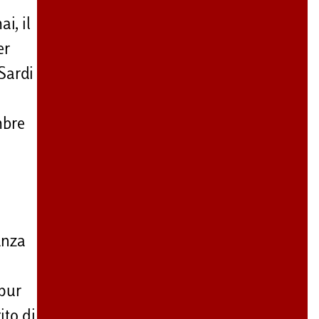
i, il
er
 Sardi
mbre
anza
 pur
ito di