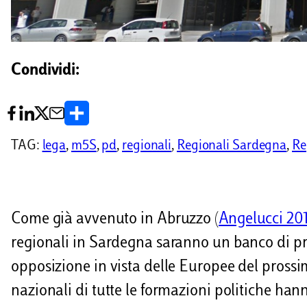
Condividi:
C
o
TAG:
lega
, 
m5S
, 
pd
, 
regionali
, 
Regionali Sardegna
, 
Re
n
d
i
Come già avvenuto in Abruzzo (
Angelucci 20
v
regionali in Sardegna saranno un banco di prov
i
opposizione in vista delle Europee del prossi
d
nazionali di tutte le formazioni politiche hann