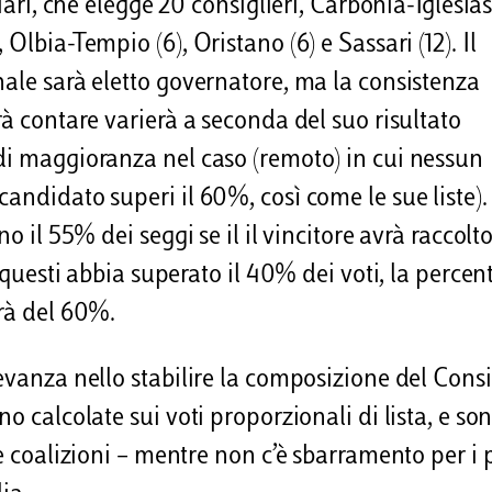
iari, che elegge 20 consiglieri, Carbonia-Iglesias 
Olbia-Tempio (6), Oristano (6) e Sassari (12). Il
nale sarà eletto governatore, ma la consistenza
rà contare varierà a seconda del suo risultato
di maggioranza nel caso (remoto) in cui nessun
andidato superi il 60%, così come le sue liste). 
o il 55% dei seggi se il il vincitore avrà raccolto
a questi abbia superato il 40% dei voti, la percen
arà del 60%.
evanza nello stabilire la composizione del Consi
o calcolate sui voti proporzionali di lista, e so
e coalizioni – mentre non c’è sbarramento per i p