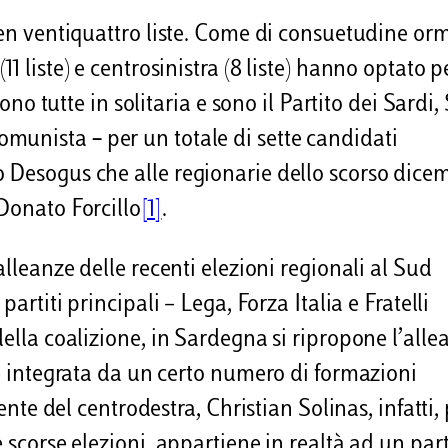
ben ventiquattro liste. Come di consuetudine orma
1 liste) e centrosinistra (8 liste) hanno optato p
rono tutte in solitaria e sono il Partito dei Sardi,
Comunista
–
per un totale di sette candidati
o Desogus che alle regionarie dello scorso dice
 Donato Forcillo
[1]
.
alleanze delle recenti elezioni regionali al Sud
 partiti principali – Lega, Forza Italia e Fratelli
della coalizione, in Sardegna si ripropone l’alle
 è integrata da un certo numero di formazioni
dente del centrodestra, Christian Solinas, infatti,
 scorse elezioni, appartiene in realtà ad un part