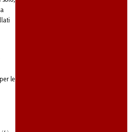
 solo,
 a
lati
e
per le