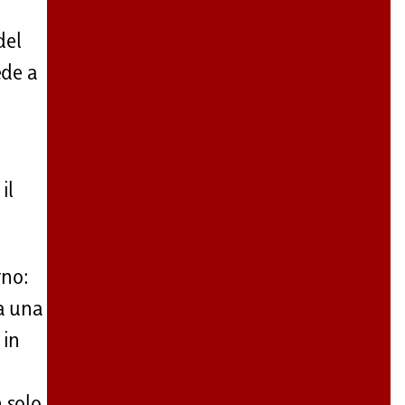
del
ede a
il
rno:
ra una
 in