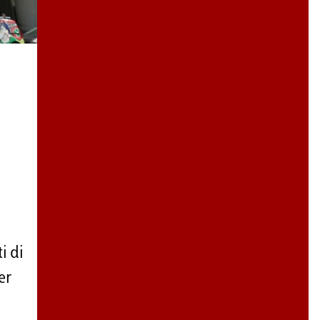
i di
er