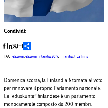
Condividi:
C
o
TAG:
elezioni
, 
elezioni finlandia 2019
, 
finlandia
, 
true finns
n
d
Domenica scorsa, la Finlandia è tornata al voto
i
per rinnovare il proprio Parlamento nazionale.
v
La “eduskunta” finlandese è un parlamento
i
monocamerale composto da 200 membri,
d