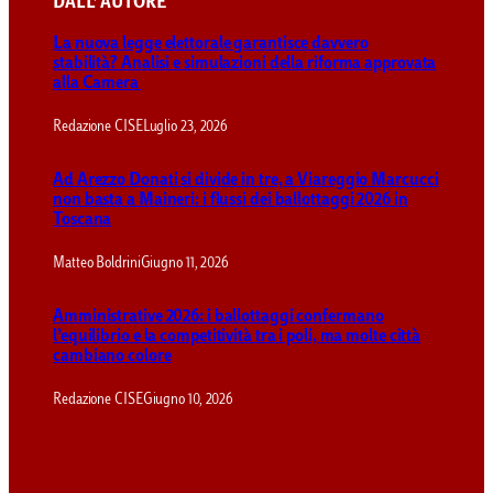
DALL’ AUTORE
La nuova legge elettorale garantisce davvero
stabilità? Analisi e simulazioni della riforma approvata
alla Camera
Redazione CISE
Luglio 23, 2026
Ad Arezzo Donati si divide in tre, a Viareggio Marcucci
non basta a Maineri: i flussi dei ballottaggi 2026 in
Toscana
Matteo Boldrini
Giugno 11, 2026
Amministrative 2026: i ballottaggi confermano
l’equilibrio e la competitività tra i poli, ma molte città
cambiano colore
Redazione CISE
Giugno 10, 2026