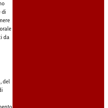
ano
 di
imere
torale
ti da
, del
di
imento