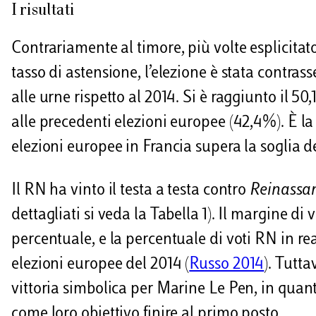
I risultati
Contrariamente al timore, più volte esplicitat
tasso di astensione, l’elezione è stata contra
alle urne rispetto al 2014. Si è raggiunto il 5
alle precedenti elezioni europee (42,4%). È la 
elezioni europee in Francia supera la soglia 
Il RN ha vinto il testa a testa contro
Reinassa
dettagliati si veda la Tabella 1). Il margine di 
percentuale, e la percentuale di voti RN in rea
elezioni europee del 2014 (
Russo 2014
). Tutt
vittoria simbolica per Marine Le Pen, in quan
come loro obiettivo finire al primo posto.