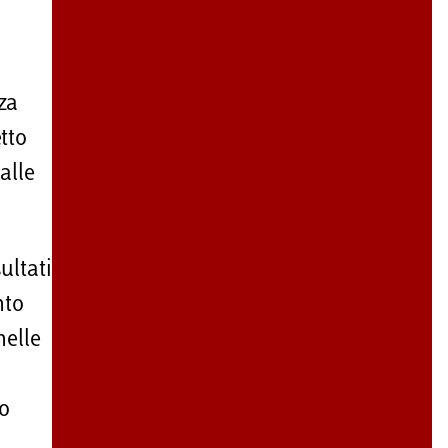
o
za
tto
alle
ultati
nto
nelle
to