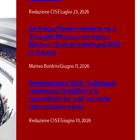
Redazione CISE
Luglio 23, 2026
Ad Arezzo Donati si divide in tre, a
Viareggio Marcucci non basta a
Maineri: i flussi dei ballottaggi 2026
in Toscana
Matteo Boldrini
Giugno 11, 2026
Amministrative 2026: i ballottaggi
confermano l’equilibrio e la
competitività tra i poli, ma molte
città cambiano colore
Redazione CISE
Giugno 10, 2026