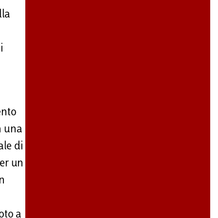
lla
i
ento
n una
ale di
per un
in
oto a