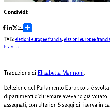
Condividi:
C
o
TAG:
elezioni europee francia
, 
elezioni europee franci
n
Francia
d
i
v
Traduzione di
Elisabetta Mannoni
.
i
L’elezione del Parlamento Europeo si è svolta
d
dipartimenti d’oltremare avevano già votato i
i
assegnati, con ulteriori 5 seggi di riserva in c