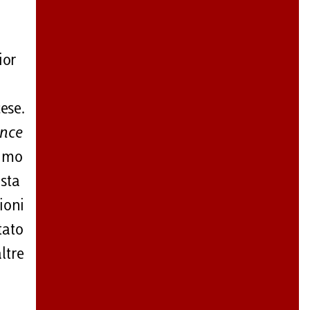
ior
ese.
ance
rimo
ista
ioni
tato
ltre