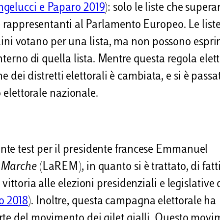
ngelucci e Paparo 2019
): solo le liste che super
e rappresentanti al Parlamento Europeo. Le liste
ttadini votano per una lista, ma non possono espr
nterno di quella lista. Mentre questa regola elet
ne dei distretti elettorali è cambiata, e si è passa
o elettorale nazionale.
nte test per il presidente francese Emmanuel
n Marche
(LaREM), in quanto si è trattato, di fatti
ittoria alle elezioni presidenziali e legislative 
o 2018
). Inoltre, questa campagna elettorale ha
rte del movimento dei gilet gialli. Questo mov