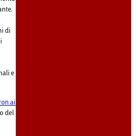
ante.
i di
i
ali e
on ai
io del