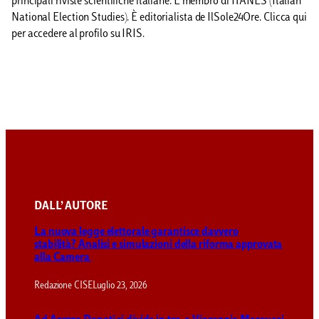
principali riviste scientifiche italiane. È membro di ITANES (Italian
National Election Studies). È editorialista de IlSole24Ore. Clicca qui
per accedere al profilo su IRIS.
DALL’ AUTORE
La nuova legge elettorale garantisce davvero
stabilità? Analisi e simulazioni della riforma approvata
alla Camera
Redazione CISE
Luglio 23, 2026