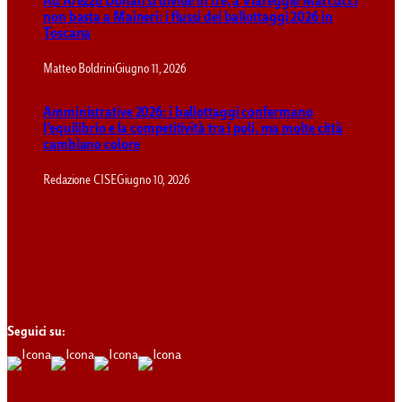
Ad Arezzo Donati si divide in tre, a Viareggio Marcucci
non basta a Maineri: i flussi dei ballottaggi 2026 in
Toscana
Matteo Boldrini
Giugno 11, 2026
Amministrative 2026: i ballottaggi confermano
l’equilibrio e la competitività tra i poli, ma molte città
cambiano colore
Redazione CISE
Giugno 10, 2026
Seguici su: