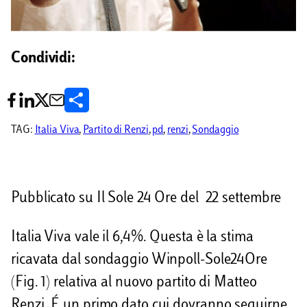
Condividi:
C
o
TAG:
Italia Viva
, 
Partito di Renzi
, 
pd
, 
renzi
, 
Sondaggio
n
d
Pubblicato su Il Sole 24 Ore del 22 settembre
i
v
Italia Viva vale il 6,4%. Questa è la stima
i
ricavata dal sondaggio Winpoll-Sole24Ore
d
(Fig. 1) relativa al nuovo partito di Matteo
i
Renzi. É un primo dato cui dovranno seguirne