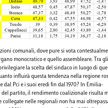
ezioni comunali, dove pure si vota contestualme
’organo monocratico e quello assembleare. Tra gl
a privilegiare la scelta del sindaco in luogo di que
anto influirà questa tendenza nella regione ro
al Pci e i suoi eredi fin dal 1970? In Emilia-
l partito, il rendimento coalizionale risulta
e collegate nelle regionali non ha mai oltrepass