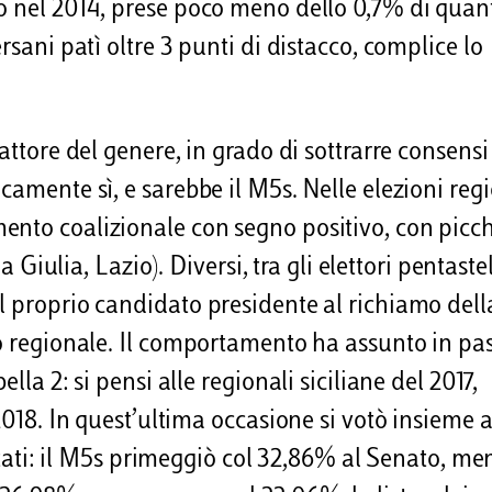
to nel 2014, prese poco meno dello 0,7% di quan
rsani patì oltre 3 punti di distacco, complice lo
attore del genere, in grado di sottrarre consensi
camente sì, e sarebbe il M5s. Nelle elezioni regi
ento coalizionale con segno positivo, con picch
a Giulia, Lazio). Diversi, tra gli elettori pentastel
l proprio candidato presidente al richiamo dell
io regionale. Il comportamento ha assunto in pa
lla 2: si pensi alle regionali siciliane del 2017,
2018. In quest’ultima occasione si votò insieme a
ultati: il M5s primeggiò col 32,86% al Senato, me