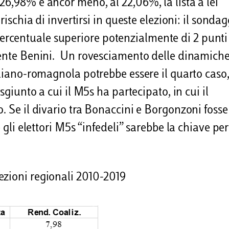
26,98% e ancor meno, al 22,06%, la lista a lei
rischia di invertirsi in queste elezioni: il sonda
rcentuale superiore potenzialmente di 2 punti
idente Benini. Un rovesciamento delle dinamich
iliano-romagnola potrebbe essere il quarto caso
sgiunto a cui il M5s ha partecipato, in cui il
. Se il divario tra Bonaccini e Borgonzoni fosse
 gli elettori M5s “infedeli” sarebbe la chiave per
ezioni regionali 2010-2019