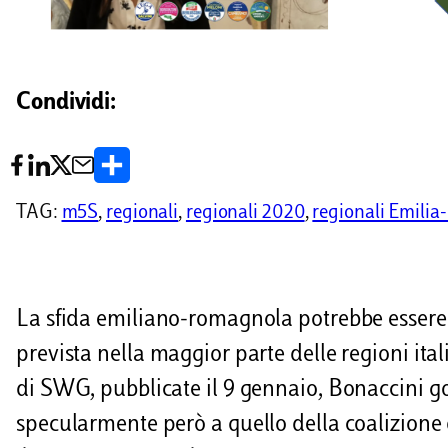
Condividi:
C
o
TAG:
m5S
, 
regionali
, 
regionali 2020
, 
regionali Emili
n
d
i
La sfida emiliano-romagnola potrebbe essere d
v
prevista nella maggior parte delle regioni ital
i
di SWG, pubblicate il 9 gennaio, Bonaccini g
d
specularmente però a quello della coalizione 