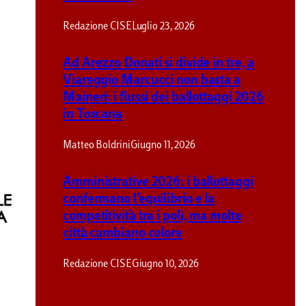
Redazione CISE
Luglio 23, 2026
Ad Arezzo Donati si divide in tre, a
Viareggio Marcucci non basta a
Maineri: i flussi dei ballottaggi 2026
in Toscana
Matteo Boldrini
Giugno 11, 2026
Amministrative 2026: i ballottaggi
confermano l’equilibrio e la
competitività tra i poli, ma molte
città cambiano colore
Redazione CISE
Giugno 10, 2026