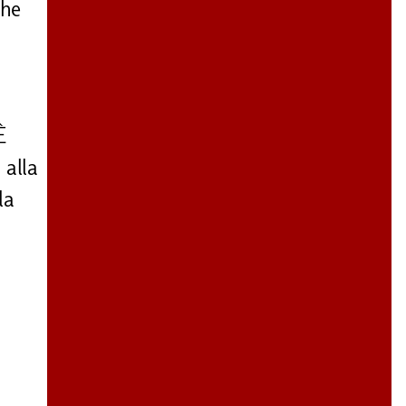
che
È
 alla
la