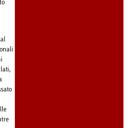
to
 al
onali
i
lati,
a
ssato
lle
ntre