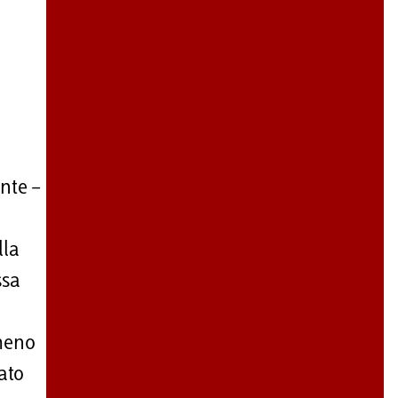
nte –
i
lla
ssa
 meno
ato