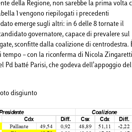
dente della Regione, non sarebbe la prima volta 
abella 1 vengono riepilogati i precedenti
to emerge sugli altri: in 6 delle 8 tornate il
 candidato governatore, capace di prevalere sul
egate, sconfitte dalla coalizione di centrodestra. 
i tempo – con la riconferma di Nicola Zingaretti
el Pd batté Parisi, che godeva dell’appoggio del
voto disgiunto