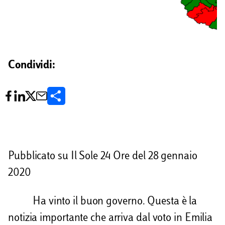
Condividi:
C
o
n
d
Pubblicato su Il Sole 24 Ore del 28 gennaio
i
2020
v
Ha vinto il buon governo. Questa è la
i
notizia importante che arriva dal voto in Emilia
d