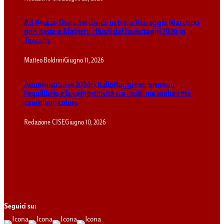
Ad Arezzo Donati si divide in tre, a Viareggio Marcucci
non basta a Maineri: i flussi dei ballottaggi 2026 in
Toscana
Matteo Boldrini
Giugno 11, 2026
Amministrative 2026: i ballottaggi confermano
l’equilibrio e la competitività tra i poli, ma molte città
cambiano colore
Redazione CISE
Giugno 10, 2026
Seguici su: