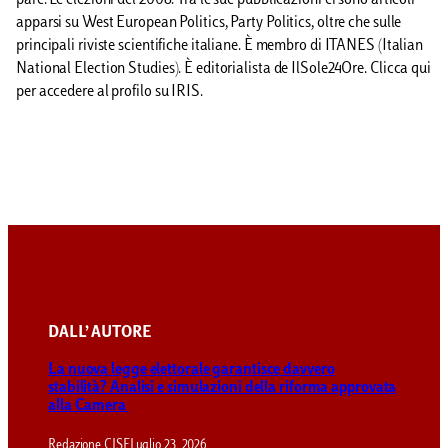
pare. Le elezioni del 2008. Tra le sue pubblicazioni ci sono articoli
apparsi su West European Politics, Party Politics, oltre che sulle
principali riviste scientifiche italiane. È membro di ITANES (Italian
National Election Studies). È editorialista de IlSole24Ore. Clicca qui
per accedere al profilo su IRIS.
DALL’ AUTORE
La nuova legge elettorale garantisce davvero
stabilità? Analisi e simulazioni della riforma approvata
alla Camera
Redazione CISE
Luglio 23, 2026