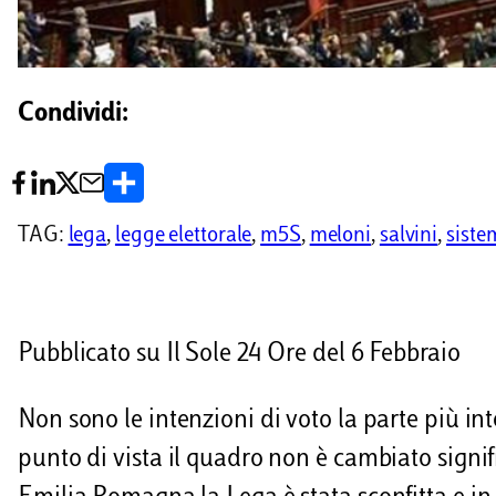
Condividi:
C
o
TAG:
lega
, 
legge elettorale
, 
m5S
, 
meloni
, 
salvini
, 
siste
n
d
i
Pubblicato su Il Sole 24 Ore del 6 Febbraio
v
Non sono le intenzioni di voto la parte più i
i
punto di vista il quadro non è cambiato signif
d