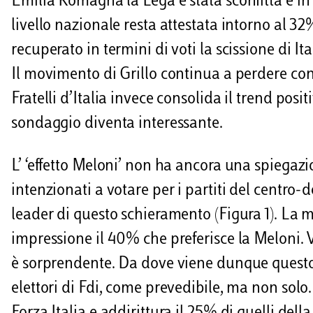
Emilia Romagna la Lega è stata sconfitta e i
i
livello nazionale resta attestata intorno al 32
recuperato in termini di voti la scissione di I
Il movimento di Grillo continua a perdere cons
Fratelli d’Italia invece consolida il trend posi
sondaggio diventa interessante.
L’ ‘effetto Meloni’ non ha ancora una spiegazio
intenzionati a votare per i partiti del centro-d
leader di questo schieramento (Figura 1). La 
impressione il 40% che preferisce la Meloni. 
è sorprendente. Da dove viene dunque questo
elettori di Fdi, come prevedibile, ma non solo. 