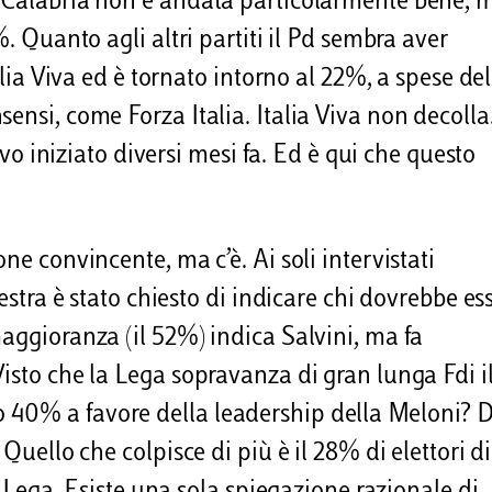
n Calabria non è andata particolarmente bene, 
%. Quanto agli altri partiti il Pd sembra aver
talia Viva ed è tornato intorno al 22%, a spese de
ensi, come Forza Italia. Italia Viva non decolla
tivo iniziato diversi mesi fa. Ed è qui che questo
ne convincente, ma c’è. Ai soli intervistati
estra è stato chiesto di indicare chi dovrebbe ess
maggioranza (il 52%) indica Salvini, ma fa
Visto che la Lega sopravanza di gran lunga Fdi i
 40% a favore della leadership della Meloni? D
Quello che colpisce di più è il 28% di elettori di