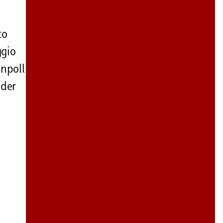
to
ggio
inpoll
ader