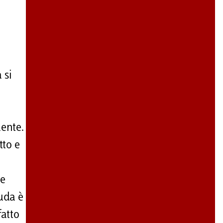
 si
dente.
tto e
re
ruda è
fatto