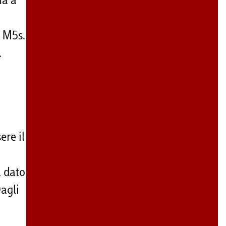
ma a
l M5s.
.
ere il
l dato
agli