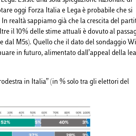
la Lega. Esiste una sola spiegazione razionale di
tare oggi Forza Italia e Lega è probabile che si
In realtà sappiamo già che la crescita del parti
ltre il 10% delle stime attuali è dovuto al passa
che dal M5s). Quello che il dato del sondaggio W
nuare in futuro, alimentato dall’appeal della le
odestra in Italia” (in % solo tra gli elettori del