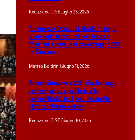
Redazione CISE
Luglio 23, 2026
Ad Arezzo Donati si divide in tre, a
Viareggio Marcucci non basta a
Maineri: i flussi dei ballottaggi 2026
in Toscana
Matteo Boldrini
Giugno 11, 2026
Amministrative 2026: i ballottaggi
confermano l’equilibrio e la
competitività tra i poli, ma molte
città cambiano colore
Redazione CISE
Giugno 10, 2026