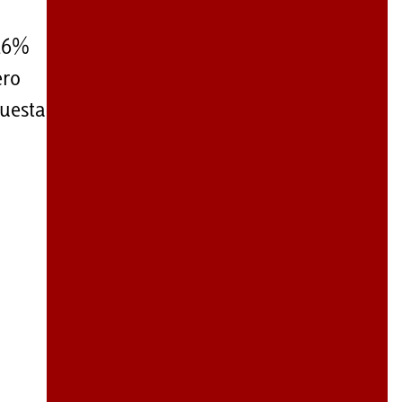
 26%
ero
questa