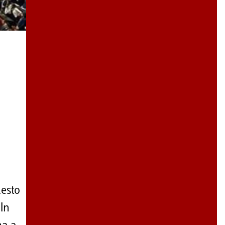
uesto
 In