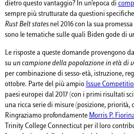
i
dietro questo vantaggio? In un’epoca di
compe
sempre più strutturate da questioni specifiche
Rust Belt states
nel 2016 con la sua promessa di
sono le tematiche sulle quali Biden gode di 
Le risposte a queste domande provengono dal
su un campione della popolazione in età di vo
per combinazione di sesso-età, istruzione, regio
ottobre. Parte del più ampio
Issue Competitio
paesi europei dal 2017 (con i primi risultati sci
una ricca serie di misure (posizione, priorità,
Ringraziamo profondamente
Morris P. Fiorin
Trinity College Connecticut per il loro contrib