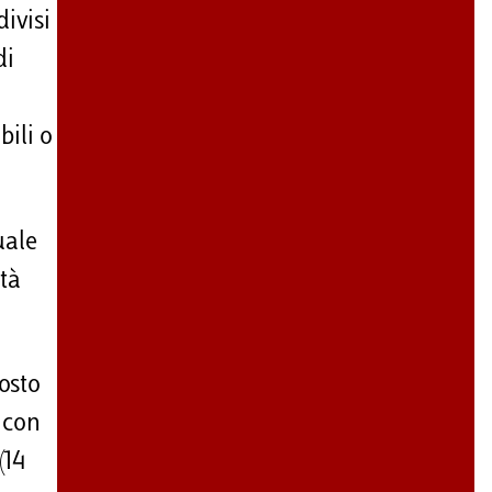
ivisi
di
bili o
uale
ità
tosto
, con
(14