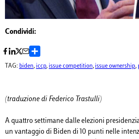
Condividi:
C
o
TAG:
biden
, 
iccp
, 
issue competition
, 
issue ownership
, 
n
d
i
(traduzione di Federico Trastulli)
v
i
A quattro settimane dalle elezioni presidenzia
d
un vantaggio di Biden di 10 punti nelle intenz