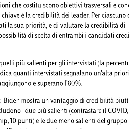
i che costituiscono obiettivi trasversali e cond
e chiave è la credibilità dei leader. Per ciascuno 
ti la sua priorità, e di valutare la credibilità di
ssibilità di scelta di entrambi i candidati credi
quelli più salienti per gli intervistati (la percent
ndica quanti intervistati segnalano un’alta prior
e raggiungono e superano l’80%.
r: Biden mostra un vantaggio di credibilità piut
cludono i due più salienti (contrastare il COVID
hip, 10 punti) e le due meno salienti del gruppo 