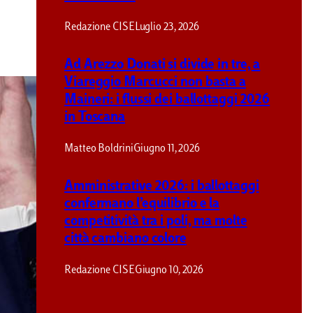
Redazione CISE
Luglio 23, 2026
Ad Arezzo Donati si divide in tre, a
Viareggio Marcucci non basta a
Maineri: i flussi dei ballottaggi 2026
in Toscana
Matteo Boldrini
Giugno 11, 2026
Amministrative 2026: i ballottaggi
confermano l’equilibrio e la
competitività tra i poli, ma molte
città cambiano colore
Redazione CISE
Giugno 10, 2026