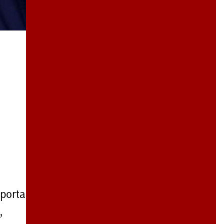
iporta
,