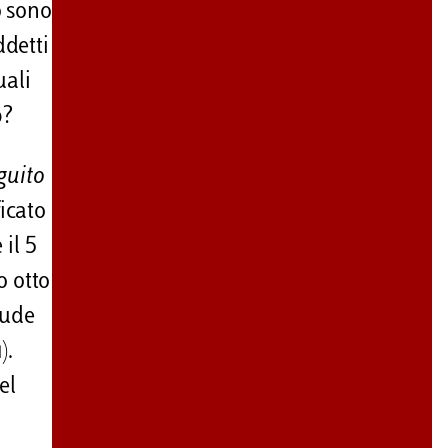
to sono
ddetti
uali
p?
guito
icato
 il 5
o otto
lude
).
el