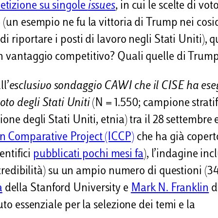
tizione su singole
issues
, in cui le scelte di vo
 (un esempio ne fu la vittoria di Trump nei cosi
 riportare i posti di lavoro negli Stati Uniti), q
un vantaggio competitivo? Quali quelle di Trum
l’
esclusivo sondaggio CAWI che il CISE ha ese
to degli Stati Uniti
(N = 1.550; campione stratif
ne degli Stati Uniti, etnia) tra il 28 settembre e
n Comparative Project (ICCP)
che ha già copert
entifici
pubblicati pochi mesi fa
), l’indagine inc
 credibilità) su un ampio numero di questioni (34
a
della Stanford University e
Mark N. Franklin
d
uto essenziale per la selezione dei temi e la