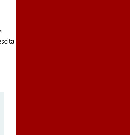
er
scita