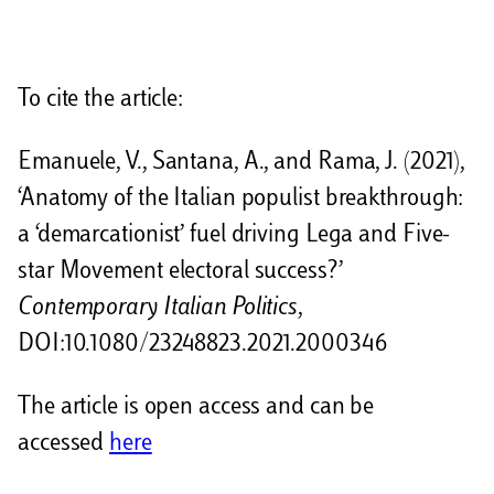
i
v
To cite the article:
i
d
Emanuele, V., Santana, A., and Rama, J. (2021),
i
‘Anatomy of the Italian populist breakthrough:
a ‘demarcationist’ fuel driving Lega and Five-
star Movement electoral success?’
Contemporary Italian Politics
,
DOI:10.1080/23248823.2021.2000346
The article is open access and can be
accessed
here