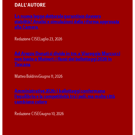
DALL’ AUTORE
La nuova legge elettorale garantisce davvero
stabilità? Analisi e simulazioni della riforma approvata
alla Camera
Redazione CISE
Luglio 23, 2026
Ad Arezzo Donati si divide in tre, a Viareggio Marcucci
non basta a Maineri: i flussi dei ballottaggi 2026 in
Toscana
Matteo Boldrini
Giugno 11, 2026
Amministrative 2026: i ballottaggi confermano
l’equilibrio e la competitività tra i poli, ma molte città
cambiano colore
Redazione CISE
Giugno 10, 2026