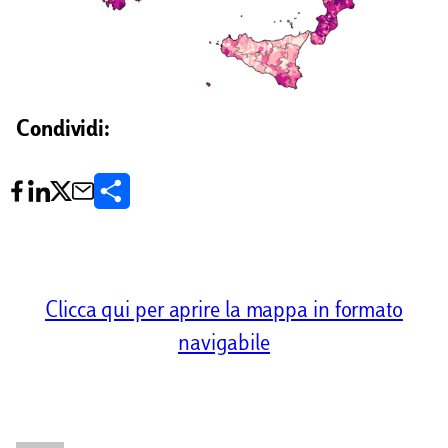
Condividi:
C
o
n
d
Clicca qui per aprire la mappa in formato
i
navigabile
v
i
d