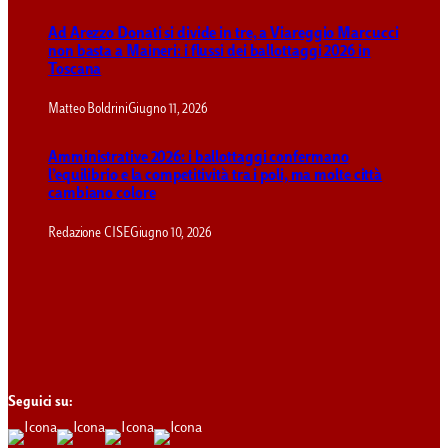
Ad Arezzo Donati si divide in tre, a Viareggio Marcucci
non basta a Maineri: i flussi dei ballottaggi 2026 in
Toscana
Matteo Boldrini
Giugno 11, 2026
Amministrative 2026: i ballottaggi confermano
l’equilibrio e la competitività tra i poli, ma molte città
cambiano colore
Redazione CISE
Giugno 10, 2026
Seguici su: