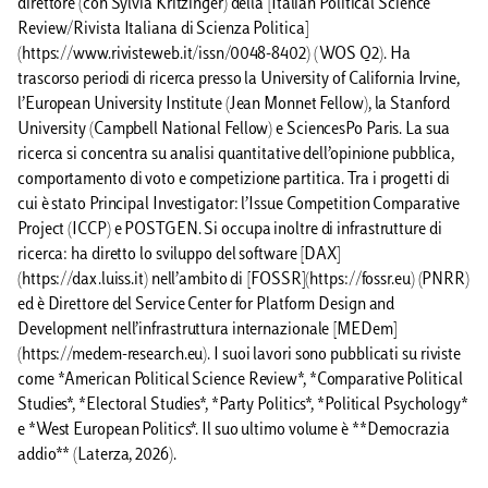
direttore (con Sylvia Kritzinger) della [Italian Political Science
Review/Rivista Italiana di Scienza Politica]
(https://www.rivisteweb.it/issn/0048-8402) (WOS Q2). Ha
trascorso periodi di ricerca presso la University of California Irvine,
l’European University Institute (Jean Monnet Fellow), la Stanford
University (Campbell National Fellow) e SciencesPo Paris. La sua
ricerca si concentra su analisi quantitative dell’opinione pubblica,
comportamento di voto e competizione partitica. Tra i progetti di
cui è stato Principal Investigator: l’Issue Competition Comparative
Project (ICCP) e POSTGEN. Si occupa inoltre di infrastrutture di
ricerca: ha diretto lo sviluppo del software [DAX]
(https://dax.luiss.it) nell’ambito di [FOSSR](https://fossr.eu) (PNRR)
ed è Direttore del Service Center for Platform Design and
Development nell’infrastruttura internazionale [MEDem]
(https://medem-research.eu). I suoi lavori sono pubblicati su riviste
come *American Political Science Review*, *Comparative Political
Studies*, *Electoral Studies*, *Party Politics*, *Political Psychology*
e *West European Politics*. Il suo ultimo volume è **Democrazia
addio** (Laterza, 2026).