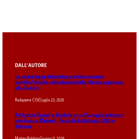
DALL’ AUTORE
La nuova legge elettorale garantisce davvero
stabilità? Analisi e simulazioni della riforma approvata
alla Camera
Redazione CISE
Luglio 23, 2026
Ad Arezzo Donati si divide in tre, a Viareggio Marcucci
non basta a Maineri: i flussi dei ballottaggi 2026 in
Toscana
Matteo Boldrini
Giugno 11, 2026