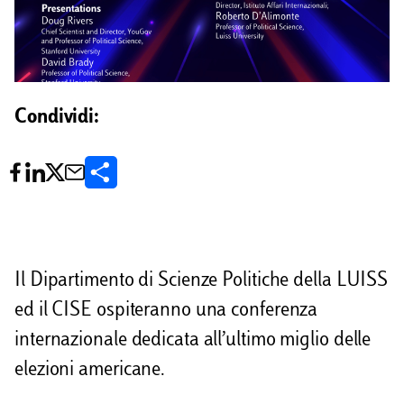
Condividi:
C
o
n
d
Il Dipartimento di Scienze Politiche della LUISS
i
ed il CISE ospiteranno una conferenza
v
internazionale dedicata all’ultimo miglio delle
i
elezioni americane.
d