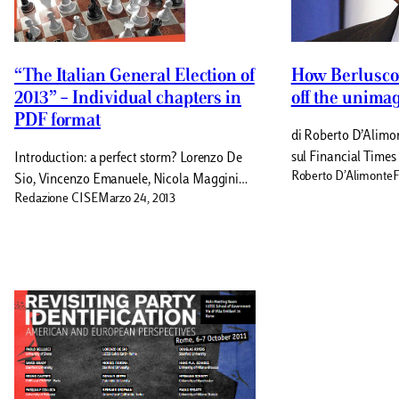
“The Italian General Election of
How Berluscon
2013” – Individual chapters in
off the unima
PDF format
di Roberto D’Alimon
sul Financial Times 
Introduction: a perfect storm? Lorenzo De
Roberto D’Alimonte
F
Sio, Vincenzo Emanuele, Nicola Maggini…
Redazione CISE
Marzo 24, 2013