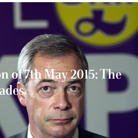
n of 7th May 2015: The
cades