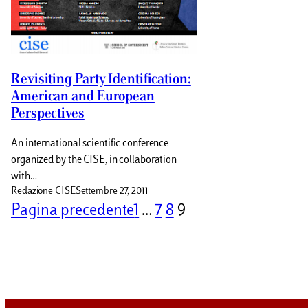
Revisiting Party Identification:
American and European
Perspectives
An international scientific conference
organized by the CISE, in collaboration
with…
Redazione CISE
Settembre 27, 2011
Pagina precedente
1
…
7
8
9