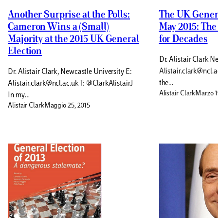
Another Surprise at the Polls:
The UK Genera
Cameron Wins a (Small)
May 2015: The
Majority at the 2015 UK General
for Decades
Election
Dr. Alistair Clark N
Alistair.clark@ncl.
Dr. Alistair Clark, Newcastle University E:
the…
Alistair.clark@ncl.ac.uk T: @ClarkAlistairJ
Alistair Clark
Marzo 1
In my…
Alistair Clark
Maggio 25, 2015