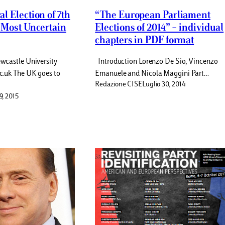
l Election of 7th
“The European Parliament
 Most Uncertain
Elections of 2014” – individual
chapters in PDF format
ewcastle University
Introduction Lorenzo De Sio, Vincenzo
ac.uk The UK goes to
Emanuele and Nicola Maggini Part…
Redazione CISE
Luglio 30, 2014
9, 2015