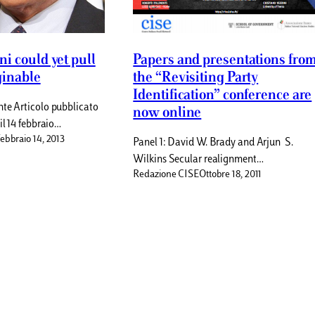
i could yet pull
Papers and presentations fro
ginable
the “Revisiting Party
Identification” conference are
te Articolo pubblicato
now online
il 14 febbraio…
ebbraio 14, 2013
Panel 1: David W. Brady and Arjun S.
Wilkins Secular realignment…
Redazione CISE
Ottobre 18, 2011