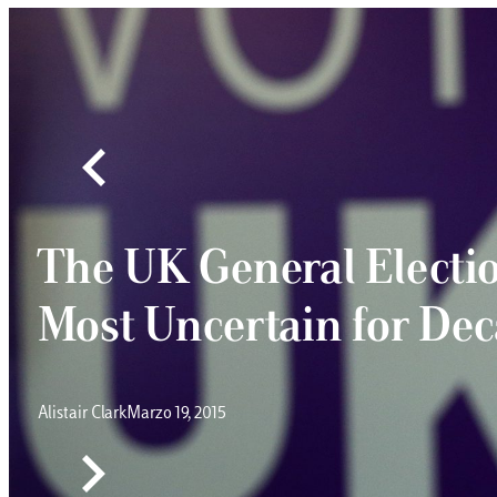
The UK General Electio
Most Uncertain for De
Alistair Clark
Marzo 19, 2015