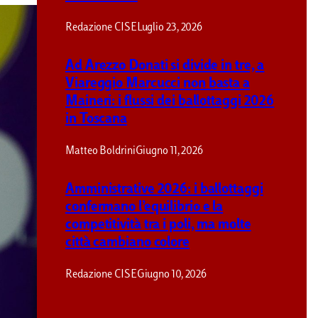
Redazione CISE
Luglio 23, 2026
Ad Arezzo Donati si divide in tre, a
Viareggio Marcucci non basta a
Maineri: i flussi dei ballottaggi 2026
in Toscana
Matteo Boldrini
Giugno 11, 2026
“The European Parli
Amministrative 2026: i ballottaggi
individual chapters 
confermano l’equilibrio e la
competitività tra i poli, ma molte
città cambiano colore
Redazione CISE
Luglio 30, 2014
Redazione CISE
Giugno 10, 2026