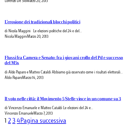
Lorenzo De Sio
Marzo 20, 2013
L’erosione dei tradizionali blocchi politici
di Nicola Maggini Le elezioni politiche del 24 e del…
Nicola Maggini
Marzo 20, 2013
Flussi fra Camera e Senato: fra i giovani crollo del Pd e successo
del M5s
di Aldo Paparo e Matteo Cataldi Abbiamo già osservato come i risultati elettorali…
Aldo Paparo
Marzo 14, 2013
Il voto nelle città: il Movimento 5 Stelle vince in un comune su 3
di Vincenzo Emanuele e Matteo Cataldi Le elezioni del 24 e…
Vincenzo Emanuele
Marzo 7, 2013
1
2
3
4
Pagina successiva