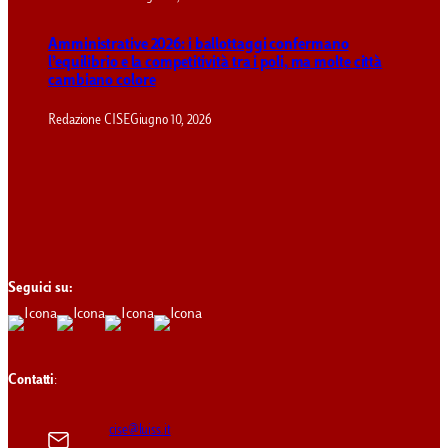
Amministrative 2026: i ballottaggi confermano
l’equilibrio e la competitività tra i poli, ma molte città
cambiano colore
Redazione CISE
Giugno 10, 2026
Seguici su:
Contatti
:
cise@luiss.it