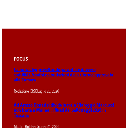
FOCUS
La nuova legge elettorale garantisce davvero
stabilità? Analisi e simulazioni della riforma approvata
alla Camera
Redazione CISE
Luglio 23, 2026
Ad Arezzo Donati si divide in tre, a Viareggio Marcucci
non basta a Maineri: i flussi dei ballottaggi 2026 in
Toscana
Matteo Boldrini
Giugno 11, 2026