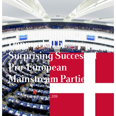
Denmark: The
Surprising Success of
Pro-European
Mainstream Parties
Julie Hassing Nielsen
Maggio 31, 2019