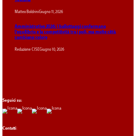
Toscana
Matteo Boldrini
Giugno 11, 2026
Amministrative 2026: i ballottaggi confermano
l’equilibrio e la competitività tra i poli, ma molte città
cambiano colore
Redazione CISE
Giugno 10, 2026
Seguici su:
Contatti
: