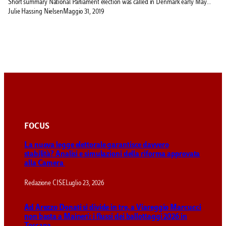
Short summary National Parliament election was called in Denmark early May…
Julie Hassing Nielsen
Maggio 31, 2019
FOCUS
La nuova legge elettorale garantisce davvero
stabilità? Analisi e simulazioni della riforma approvata
alla Camera
Redazione CISE
Luglio 23, 2026
Ad Arezzo Donati si divide in tre, a Viareggio Marcucci
non basta a Maineri: i flussi dei ballottaggi 2026 in