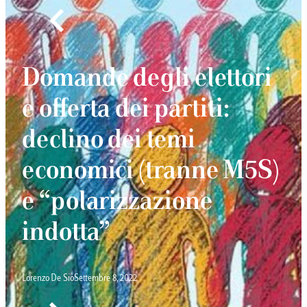
Domande degli elettori
e offerta dei partiti:
declino dei temi
economici (tranne M5S)
e “polarizzazione
indotta”
Lorenzo De Sio
Settembre 8, 2022