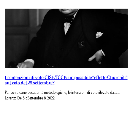
Le intenzioni di voto CISE/ICCP: un possibile “effetto Churchill”
sul voto del 25 settembre?
Pur con alcune peculiarità metodologiche, le intenzioni di voto rilevate dalla…
Lorenzo De Sio
Settembre 8, 2022