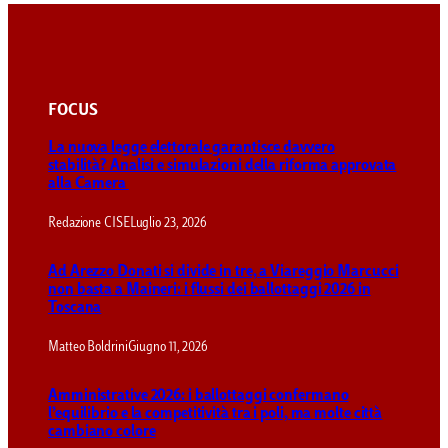
FOCUS
La nuova legge elettorale garantisce davvero
stabilità? Analisi e simulazioni della riforma approvata
alla Camera
Redazione CISE
Luglio 23, 2026
Ad Arezzo Donati si divide in tre, a Viareggio Marcucci
non basta a Maineri: i flussi dei ballottaggi 2026 in
Toscana
Matteo Boldrini
Giugno 11, 2026
Amministrative 2026: i ballottaggi confermano
l’equilibrio e la competitività tra i poli, ma molte città
cambiano colore