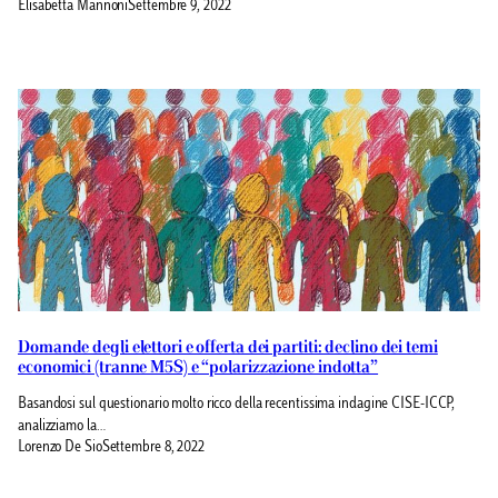
Elisabetta Mannoni
Settembre 9, 2022
Domande degli elettori e offerta dei partiti: declino dei temi
economici (tranne M5S) e “polarizzazione indotta”
Basandosi sul questionario molto ricco della recentissima indagine CISE-ICCP,
analizziamo la…
Lorenzo De Sio
Settembre 8, 2022