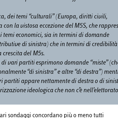
, dei temi “culturali” (Europa, diritti civili,
ia con la vistosa eccezione del M5S, che rappre
sui temi economici, sia in termini di domande
ributive di sinistra) che in termini di credibilità
a crescita del M5s.
ti di vari partiti esprimono domande “miste” (ch
onalmente “di sinistra” e altre “di destra”) ment
ri partiti appare nettamente di destra o di sinis
rizzazione ideologica che non c’è nell’elettorat
 vari sondaggi concordano più o meno tutti