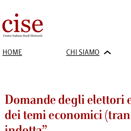
HOME
CHI SIAMO
Domande degli elettori e 
dei temi economici (tra
indotta”