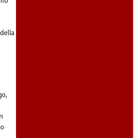
nto
della
go,
un
no