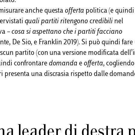
orato.
 misurare anche questa
offerta
politica (e quindi
ervistati
quali partiti ritengono credibili
nel
iva –
cosa si aspettano che i partiti facciano
te, De Sio, e Franklin 2019). Si può quindi fare
iascun partito (con una versione modificata dell’
quindi confrontare
domanda
e
offerta
, cogliendo
ari presenta una discrasia rispetto dalle domand
una leader di destra 