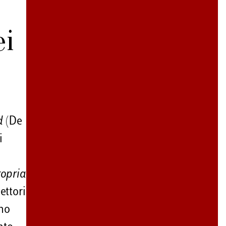
ei
d
(De
i
ropria
ettori
ano