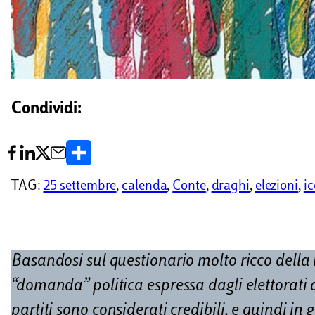
Condividi:
C
o
TAG:
25 settembre
, 
calenda
, 
Conte
, 
draghi
, 
elezioni
, 
i
n
d
i
Basandosi sul questionario molto ricco della
v
“domanda” politica espressa dagli elettorati d
i
partiti sono considerati credibili, e quindi in 