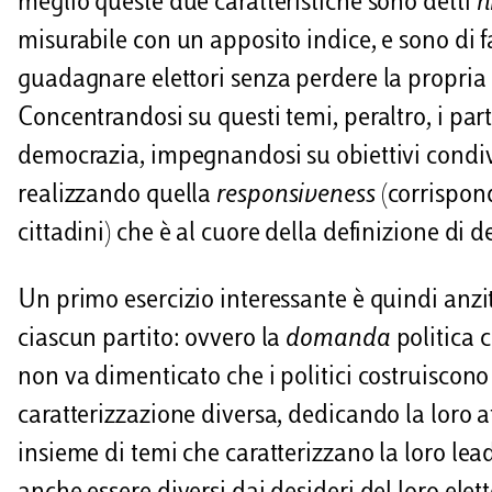
meglio queste due caratteristiche sono detti
h
misurabile con un apposito indice, e sono di 
guadagnare elettori senza perdere la propria 
Concentrandosi su questi temi, peraltro, i pa
democrazia, impegnandosi su obiettivi condivi
realizzando quella
responsiveness
(corrispon
cittadini) che è al cuore della definizione di 
Un primo esercizio interessante è quindi anzitu
ciascun partito: ovvero la
domanda
politica 
non va dimenticato che i politici costruiscono
caratterizzazione diversa, dedicando la loro 
insieme di temi che caratterizzano la loro lea