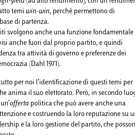
igh-yield
(ad alto rendimento), con un rendime
fatto temi
win-win
, perché permettono di
base di partenza.
rtiti svolgono anche una funzione fondamentale 
si anche fuori dal proprio partito, e quindi
denza tra attività di governo e preferenze dei
democrazia (Dahl 1971).
tto per noi l’identificazione di questi temi per
che anima il suo elettorato. Però, in secondo luo
 un’
offerta
politica che può avere anche una
attenzione e costruendo la loro reputazione su 
dership e la loro gestione del partito, che posso