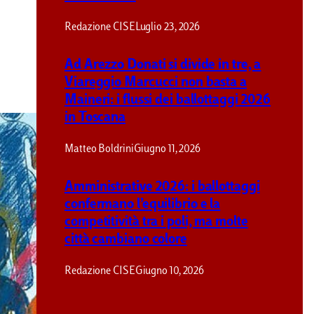
Redazione CISE
Luglio 23, 2026
Ad Arezzo Donati si divide in tre, a
Viareggio Marcucci non basta a
Maineri: i flussi dei ballottaggi 2026
in Toscana
Matteo Boldrini
Giugno 11, 2026
Amministrative 2026: i ballottaggi
confermano l’equilibrio e la
competitività tra i poli, ma molte
città cambiano colore
Redazione CISE
Giugno 10, 2026