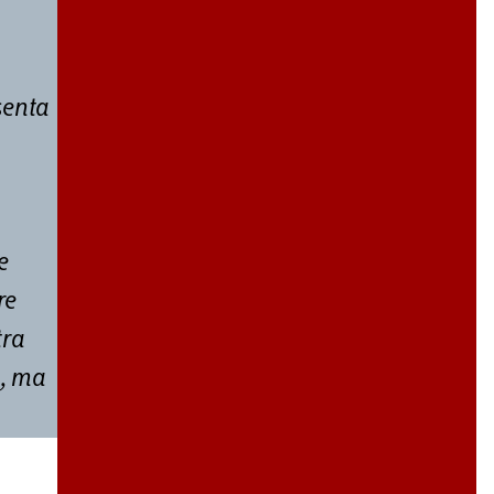
senta
e
re
tra
o, ma