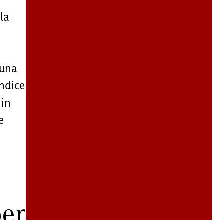
 la
 una
indice
 in
e
per