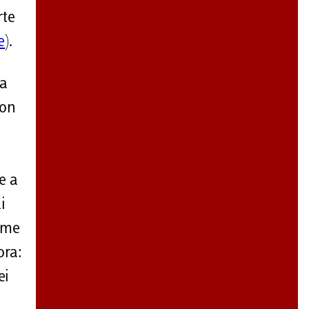
rte
e
).
ta
non
e a
i
come
ora:
ei