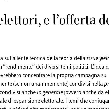
ettori, e l’offerta d
a sulla lente teorica della teoria della
issue yiel
“rendimento” dei diversi temi politici. L’idea d
, dovrebbero concentrare la propria campagna su
rgamente (se non unanimemente) condivisi nella
p
o condivisi anche
in generale
(ovvero anche da el
iale di espansione elettorale. I temi che coniug