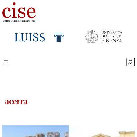
Sea
acerra