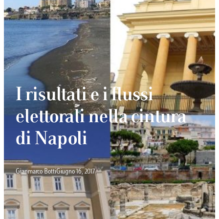
I risultati e i flussi
elettorali nella cintura
di Napoli
Gianmarco Botti
Giugno 16, 2017