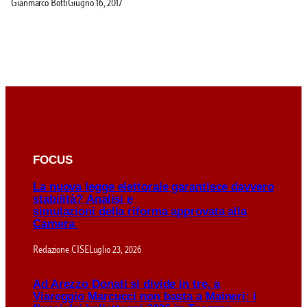
Gianmarco Botti
Giugno 16, 2017
FOCUS
La nuova legge elettorale garantisce davvero
stabilità? Analisi e
simulazioni della riforma approvata alla
Camera
Redazione CISE
Luglio 23, 2026
Ad Arezzo Donati si divide in tre, a
Viareggio Marcucci non basta a Maineri: i