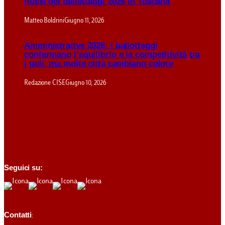
flussi dei ballottaggi 2026 in Toscana
Matteo Boldrini
Giugno 11, 2026
Amministrative 2026: i ballottaggi
confermano l’equilibrio e la competitività tra
i poli, ma molte città cambiano colore
Redazione CISE
Giugno 10, 2026
Seguici su:
Contatti
: