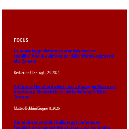
FOCUS
La nuova legge elettorale garantisce davvero
stabilità? Analisi e simulazioni della riforma approvata
alla Camera
Redazione CISE
Luglio 23, 2026
Ad Arezzo Donati si divide in tre, a Viareggio Marcucci
non basta a Maineri: i flussi dei ballottaggi 2026 in
Toscana
Matteo Boldrini
Giugno 11, 2026
Amministrative 2026: i ballottaggi confermano
l’equilibrio e la competitività tra i poli, ma molte città