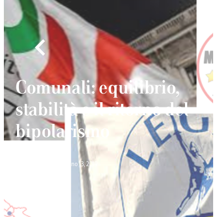
Comunali: equilibrio,
stabilità e il ritorno del
bipolarismo
Davide Angelucci
Giugno 13, 2019