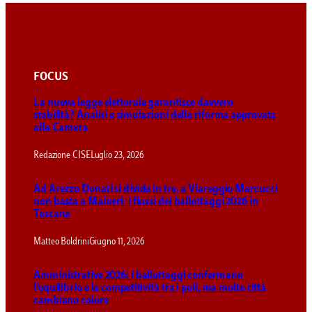
FOCUS
La nuova legge elettorale garantisce davvero
stabilità? Analisi e simulazioni della riforma approvata
alla Camera
Redazione CISE
Luglio 23, 2026
Ad Arezzo Donati si divide in tre, a Viareggio Marcucci
non basta a Maineri: i flussi dei ballottaggi 2026 in
Toscana
Matteo Boldrini
Giugno 11, 2026
Amministrative 2026: i ballottaggi confermano
l’equilibrio e la competitività tra i poli, ma molte città
cambiano colore