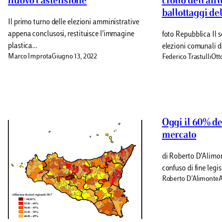
nuovo l’astensione
crollo dell’aff
ballottaggi de
Il primo turno delle elezioni amministrative
appena conclusosi, restituisce l’immagine
foto Repubblica Il 
plastica…
elezioni comunali d
Marco Improta
Giugno 13, 2022
Federico Trastulli
Ott
Oggi il 60% deg
mercato
di Roberto D’Alimo
confuso di fine legi
Roberto D’Alimonte
A