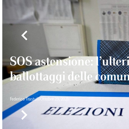
SOS astensione: l’ulteri
ballottaggi delle comun
Federico Trastulli
Ottobre 23, 2021