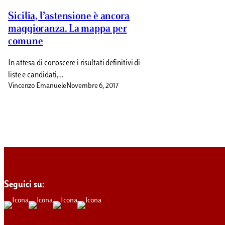
Sicilia, l’astensione è ancora
maggioranza. La mappa per
comune
In attesa di conoscere i risultati definitivi di
liste e candidati,…
Vincenzo Emanuele
Novembre 6, 2017
Seguici su: