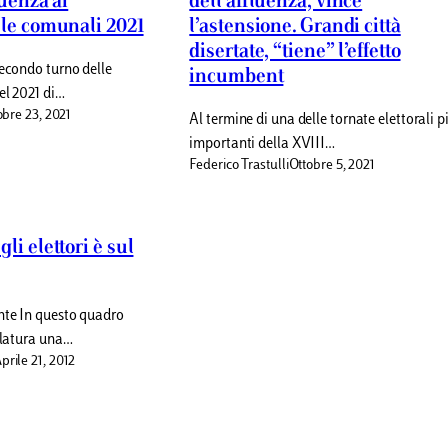
luenza ai
dell’affluenza, vince
lle comunali 2021
l’astensione. Grandi città
disertate, “tiene” l’effetto
secondo turno delle
incumbent
el 2021 di…
obre 23, 2021
Al termine di una delle tornate elettorali p
importanti della XVIII…
Federico Trastulli
Ottobre 5, 2021
li elettori è sul
nte In questo quadro
slatura una…
prile 21, 2012