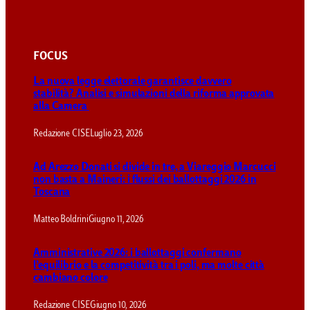
FOCUS
La nuova legge elettorale garantisce davvero
stabilità? Analisi e simulazioni della riforma approvata
alla Camera
Redazione CISE
Luglio 23, 2026
Ad Arezzo Donati si divide in tre, a Viareggio Marcucci
non basta a Maineri: i flussi dei ballottaggi 2026 in
Toscana
Matteo Boldrini
Giugno 11, 2026
Amministrative 2026: i ballottaggi confermano
l’equilibrio e la competitività tra i poli, ma molte città
cambiano colore
Redazione CISE
Giugno 10, 2026