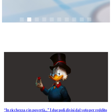
“In ricchezza e in povertà…” I due poli divisi dal voto per reddito