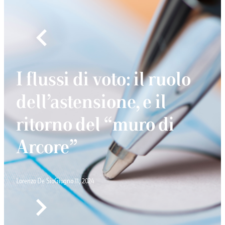
I flussi di voto: il ruolo
dell’astensione, e il
ritorno del “muro di
Arcore”
Lorenzo De Sio
Giugno 11, 2024