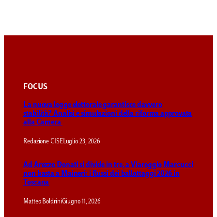
FOCUS
La nuova legge elettorale garantisce davvero
stabilità? Analisi e simulazioni della riforma approvata
alla Camera
Redazione CISE
Luglio 23, 2026
Ad Arezzo Donati si divide in tre, a Viareggio Marcucci
non basta a Maineri: i flussi dei ballottaggi 2026 in
Toscana
Matteo Boldrini
Giugno 11, 2026