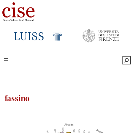
Sea
fassino