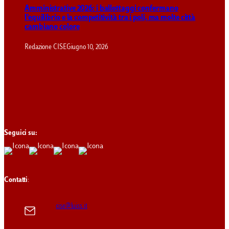
Amministrative 2026: i ballottaggi confermano
l’equilibrio e la competitività tra i poli, ma molte città
cambiano colore
Redazione CISE
Giugno 10, 2026
Seguici su:
Contatti
:
cise@luiss.it