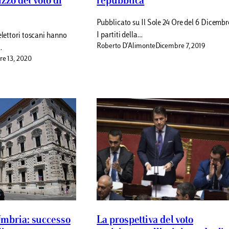
izzo del voto di
repubblica
Pubblicato su Il Sole 24 Ore del 6 Dicembr
I partiti della…
elettori toscani hanno
Roberto D’Alimonte
Dicembre 7, 2019
…
re 13, 2020
Umbria: successo
La prospettiva del voto