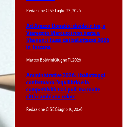
Redazione CISE
Luglio 23, 2026
Ad Arezzo Donati si divide in tre, a
Viareggio Marcucci non basta a
Maineri: i flussi dei ballottaggi 2026
in Toscana
Matteo Boldrini
Giugno 11, 2026
Un proporzionale da
Amministrative 2026: i ballottaggi
confermano l’equilibrio e la
competitività tra i poli, ma molte
Roberto D’Alimonte
Dicembre 7, 2019
città cambiano colore
Redazione CISE
Giugno 10, 2026