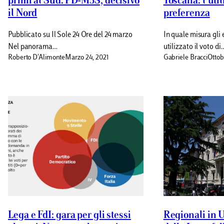
primi al Sud. PD-M5S, decisivo
Toscana: l’util
il Nord
preferenza
Pubblicato su Il Sole 24 Ore del 24 marzo
In quale misura gli 
Nel panorama…
utilizzato il voto di
Roberto D’Alimonte
Marzo 24, 2021
Gabriele Bracci
Ottob
Lega e FdI: gara per gli stessi
Regionali in 