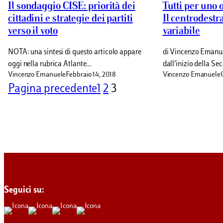
Il sondaggio CISE: priorità dei
Tutti per uno 
cittadini e strategie dei partiti
Il centrodestr
verso il voto
variabile
NOTA: una sintesi di questo articolo appare
di Vincenzo Emanue
oggi nella rubrica Atlante…
dall’inizio della S
Vincenzo Emanuele
Febbraio 14, 2018
Vincenzo Emanuele
Pagina precedente
1
2
3
Seguici su: