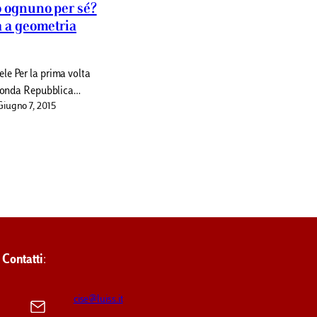
o ognuno per sé?
a a geometria
le Per la prima volta
econda Repubblica…
Giugno 7, 2015
Contatti
:
cise@luiss.it