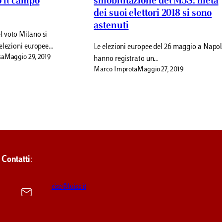
 il campo
smobilitazione del M5S: metà
dei suoi elettori 2018 si sono
astenuti
 voto Milano si
elezioni europee…
Le elezioni europee del 26 maggio a Napol
sa
Maggio 29, 2019
hanno registrato un…
Marco Improta
Maggio 27, 2019
Contatti
:
cise@luiss.it