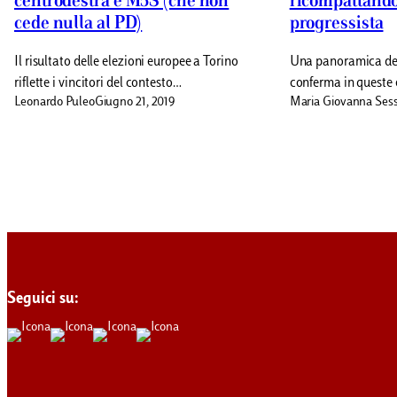
centrodestra e M5S (che non
ricompattando
cede nulla al PD)
progressista
Il risultato delle elezioni europee a Torino
Una panoramica del
riflette i vincitori del contesto…
conferma in queste 
Leonardo Puleo
Giugno 21, 2019
Maria Giovanna Ses
Seguici su: