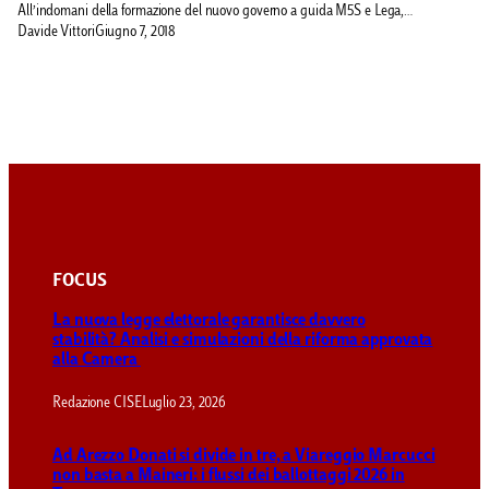
All’indomani della formazione del nuovo governo a guida M5S e Lega,…
Davide Vittori
Giugno 7, 2018
FOCUS
La nuova legge elettorale garantisce davvero
stabilità? Analisi e simulazioni della riforma approvata
alla Camera
Redazione CISE
Luglio 23, 2026
Ad Arezzo Donati si divide in tre, a Viareggio Marcucci
non basta a Maineri: i flussi dei ballottaggi 2026 in