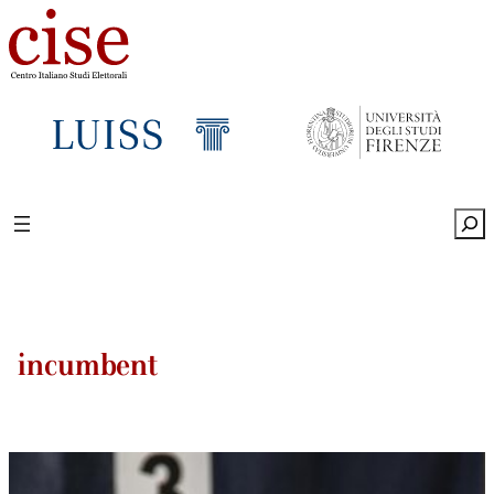
Sea
incumbent