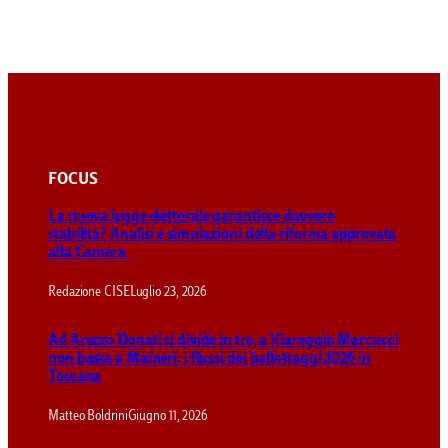
FOCUS
La nuova legge elettorale garantisce davvero
stabilità? Analisi e simulazioni della riforma approvata
alla Camera
Redazione CISE
Luglio 23, 2026
Ad Arezzo Donati si divide in tre, a Viareggio Marcucci
non basta a Maineri: i flussi dei ballottaggi 2026 in
Toscana
Matteo Boldrini
Giugno 11, 2026