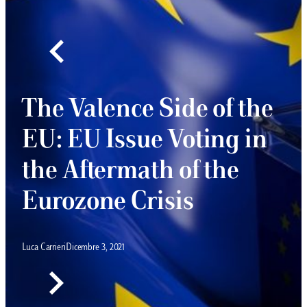
instream’ in
The Vale
orary Europe: a
EU: EU I
nsional and
the After
onalisable
Eurozone
ualisation
Luca Carrieri
Dicembre 3, 20
4