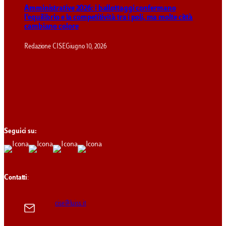
Amministrative 2026: i ballottaggi confermano
l’equilibrio e la competitività tra i poli, ma molte città
cambiano colore
Redazione CISE
Giugno 10, 2026
Seguici su:
Contatti
:
cise@luiss.it