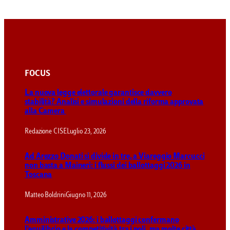
FOCUS
La nuova legge elettorale garantisce davvero
stabilità? Analisi e simulazioni della riforma approvata
alla Camera
Redazione CISE
Luglio 23, 2026
Ad Arezzo Donati si divide in tre, a Viareggio Marcucci
non basta a Maineri: i flussi dei ballottaggi 2026 in
Toscana
Matteo Boldrini
Giugno 11, 2026
Amministrative 2026: i ballottaggi confermano
l’equilibrio e la competitività tra i poli, ma molte città