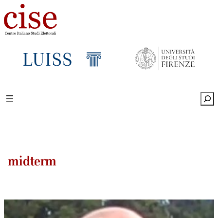
Sea
midterm