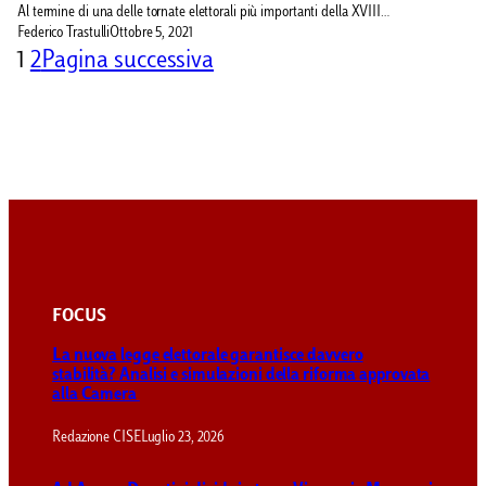
Al termine di una delle tornate elettorali più importanti della XVIII…
Federico Trastulli
Ottobre 5, 2021
1
2
Pagina successiva
FOCUS
La nuova legge elettorale garantisce davvero
stabilità? Analisi e simulazioni della riforma approvata
alla Camera
Redazione CISE
Luglio 23, 2026