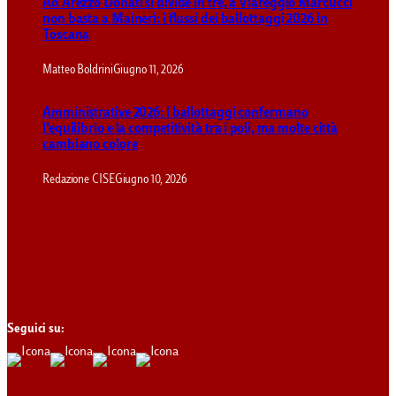
Ad Arezzo Donati si divide in tre, a Viareggio Marcucci
non basta a Maineri: i flussi dei ballottaggi 2026 in
Toscana
Matteo Boldrini
Giugno 11, 2026
Amministrative 2026: i ballottaggi confermano
l’equilibrio e la competitività tra i poli, ma molte città
cambiano colore
Redazione CISE
Giugno 10, 2026
Seguici su: