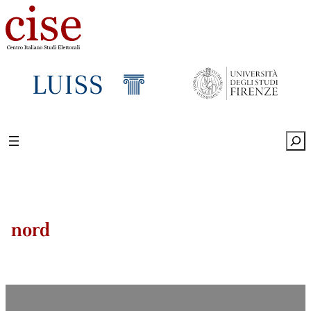
Sea
nord