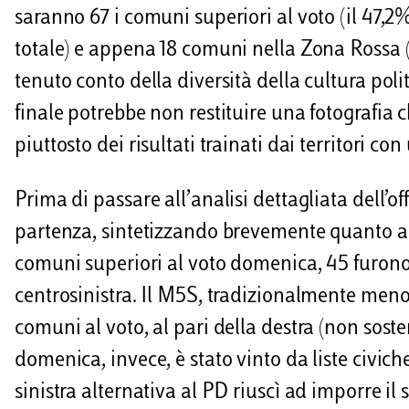
saranno 67 i comuni superiori al voto (il 47,2%
totale) e appena 18 comuni nella Zona Rossa (il 
tenuto conto della diversità della cultura politi
finale potrebbe non restituire una fotografia c
piuttosto dei risultati trainati dai territori c
Prima di passare all’analisi dettagliata dell’of
partenza, sintetizzando brevemente quanto ac
comuni superiori al voto domenica, 45 furono 
centrosinistra. Il M5S, tradizionalmente meno f
comuni al voto, al pari della destra (non sost
domenica, invece, è stato vinto da liste civich
sinistra alternativa al PD riuscì ad imporre il