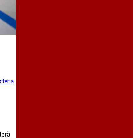
offerta
terà