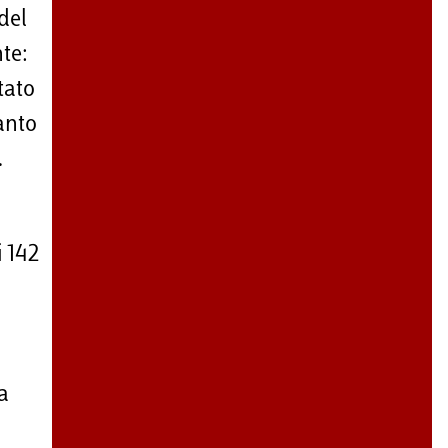
del
nte:
tato
uanto
.
 142
la