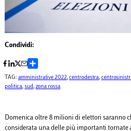
Condividi:
C
o
TAG:
amministrative 2022
, 
centrodestra
, 
centrosinist
n
politica
, 
sud
, 
zona rossa
d
i
v
Domenica oltre 8 milioni di elettori saranno 
i
considerata una delle più importanti tornate a