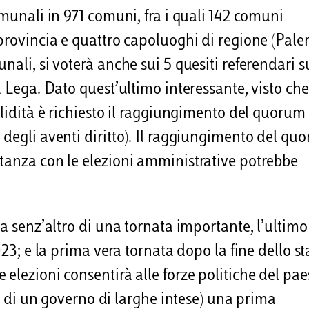
omunali in 971 comuni, fra i quali 142 comuni
 provincia e quattro capoluoghi di regione (Pale
nali, si voterà anche sui 5 quesiti referendari s
 Lega. Dato quest’ultimo interessante, visto che
lidità è richiesto il raggiungimento del quorum 
 degli aventi diritto). Il raggiungimento del qu
itanza con le elezioni amministrative potrebbe
ta senz’altro di una tornata importante, l’ultimo
023; e la prima vera tornata dopo la fine dello st
elezioni consentirà alle forze politiche del pae
no di un governo di larghe intese) una prima