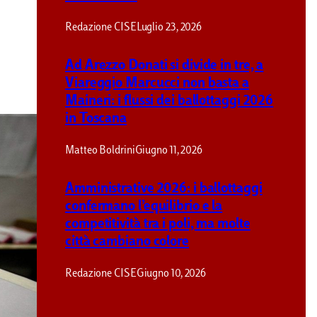
Redazione CISE
Luglio 23, 2026
Ad Arezzo Donati si divide in tre, a
Viareggio Marcucci non basta a
Maineri: i flussi dei ballottaggi 2026
in Toscana
Matteo Boldrini
Giugno 11, 2026
Amministrative 2026: i ballottaggi
confermano l’equilibrio e la
competitività tra i poli, ma molte
città cambiano colore
Redazione CISE
Giugno 10, 2026