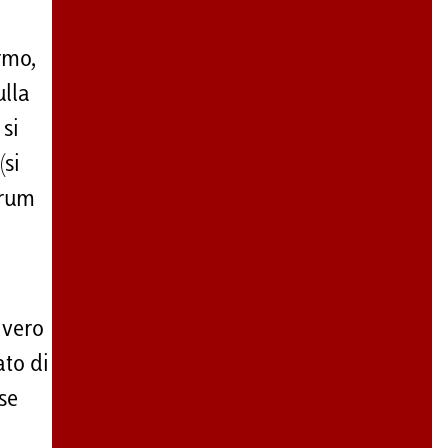
rmo,
ulla
 si
(si
orum
 vero
ato di
se