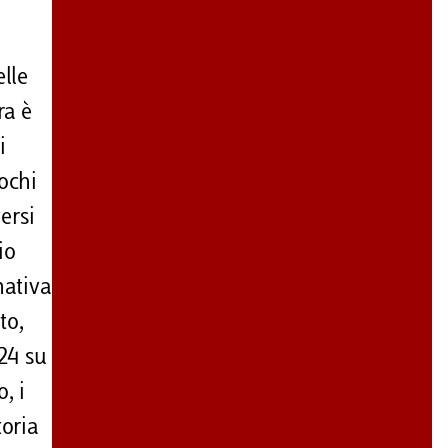
elle
ra è
i
ochi
ersi
io
nativa
to,
(24 su
o, i
toria