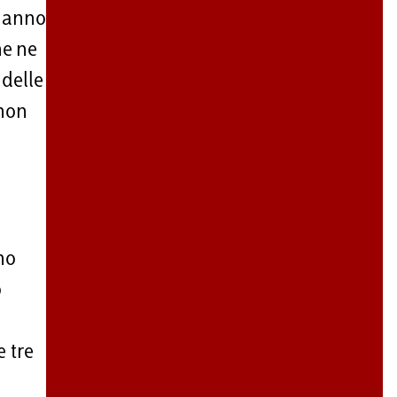
 hanno
he ne
 delle
 non
no
o
e tre