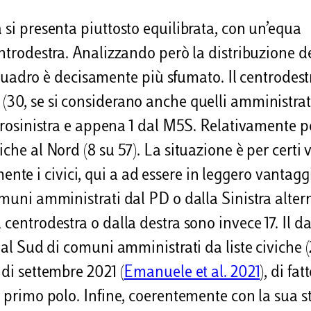
 si presenta piuttosto equilibrata, con un’equa
entrodestra. Analizzando però la distribuzione d
il quadro è decisamente più sfumato. Il centrodest
(30, se si considerano anche quelli amministrat
ntrosinistra e appena 1 dal M5S. Relativamente p
che al Nord (8 su 57). La situazione è per certi v
te i civici, qui a ad essere in leggero vantagg
omuni amministrati dal PD o dalla Sinistra alter
centrodestra o dalla destra sono invece 17. Il da
 al Sud di comuni amministrati da liste civiche 
 di settembre 2021 (
Emanuele et al. 2021
), di fatt
l primo polo. Infine, coerentemente con la sua s