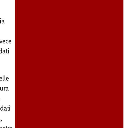
ia
nvece
dati
elle
tura
l
dati
,