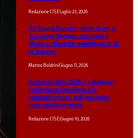
Redazione CISE
Luglio 23, 2026
Ad Arezzo Donati si divide in tre, a
Viareggio Marcucci non basta a
Maineri: i flussi dei ballottaggi 2026
in Toscana
Matteo Boldrini
Giugno 11, 2026
Amministrative 2026: i ballottaggi
confermano l’equilibrio e la
competitività tra i poli, ma molte
città cambiano colore
Redazione CISE
Giugno 10, 2026