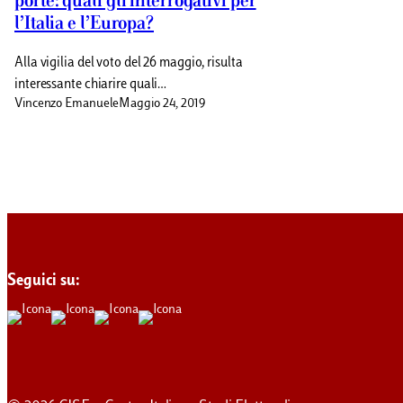
porte: quali gli interrogativi per
l’Italia e l’Europa?
Alla vigilia del voto del 26 maggio, risulta
interessante chiarire quali…
Vincenzo Emanuele
Maggio 24, 2019
Seguici su: