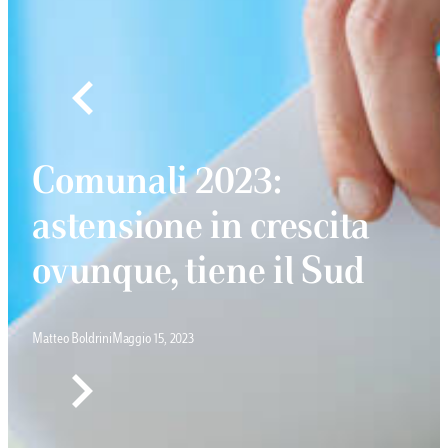
Comunali 2023:
astensione in crescita
ovunque, tiene il Sud
Matteo Boldrini
Maggio 15, 2023