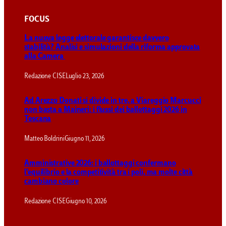
FOCUS
La nuova legge elettorale garantisce davvero
stabilità? Analisi e simulazioni della riforma approvata
alla Camera
Redazione CISE
Luglio 23, 2026
Ad Arezzo Donati si divide in tre, a Viareggio Marcucci
non basta a Maineri: i flussi dei ballottaggi 2026 in
Toscana
Matteo Boldrini
Giugno 11, 2026
Amministrative 2026: i ballottaggi confermano
l’equilibrio e la competitività tra i poli, ma molte città
cambiano colore
Redazione CISE
Giugno 10, 2026