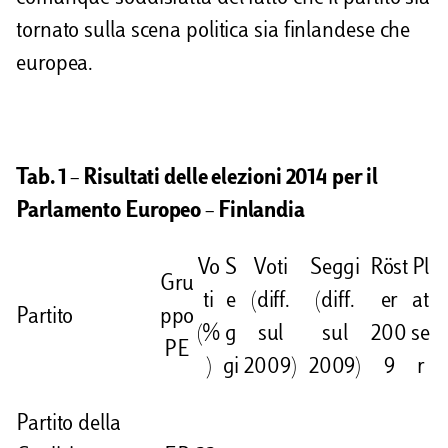
tornato sulla scena politica sia finlandese che
europea.
Tab. 1 – Risultati delle elezioni 2014 per il
Parlamento Europeo – Finlandia
Vo
S
Voti
Seggi
Röst
Pl
Gru
ti
e
(diff.
(diff.
er
at
Partito
ppo
(%
g
sul
sul
200
se
PE
)
gi
2009)
2009)
9
r
Partito della