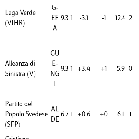
G-
Lega Verde
EF
9.3
1
-3.1
-1
12.4
2
(VIHR)
A
GU
Alleanza di
E-
9.3
1
+3.4
+1
5.9
0
Sinistra (V)
NG
L
Partito del
AL
Popolo Svedese
6.7
1
+0.6
+0
6.1
1
DE
(SFP)