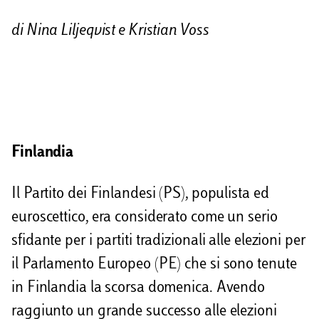
d
di Nina Liljeqvist e Kristian Voss
i
v
i
d
i
Finlandia
Il Partito dei Finlandesi (PS), populista ed
euroscettico, era considerato come un serio
sfidante per i partiti tradizionali alle elezioni per
il Parlamento Europeo (PE) che si sono tenute
in Finlandia la scorsa domenica. Avendo
raggiunto un grande successo alle elezioni