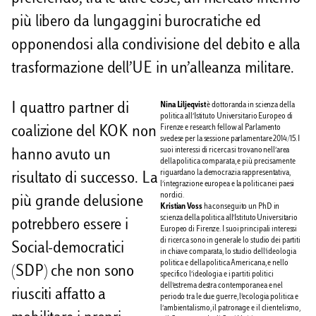
più libero da lungaggini burocratiche ed
opponendosi alla condivisione del debito e alla
trasformazione dell’UE in un’alleanza militare.
I quattro partner di
Nina
Liljeqvist
è dottoranda in scienza della
politica all’Istituto Universitario Europeo di
Firenze e research fellow al Parlamento
coalizione del KOK non
svedese per la sessione parlamentare 2014/15. I
suoi interessi di ricerca si trovano nell’area
hanno avuto un
della politica comparata, e più precisamente
riguardano la democrazia rappresentativa,
risultato di successo. La
l’integrazione europea e la politica nei paesi
nordici.
più grande delusione
Kristian
Voss
ha conseguito un PhD in
scienza della politica all’Istituto Universitario
potrebbero essere i
Europeo di Firenze. I suoi principali interessi
di ricerca sono in generale lo studio dei partiti
Social-democratici
in chiave comparata, lo studio dell’ideologia
politica e della politica Americana, e nello
(SDP) che non sono
specifico l’ideologia e i partiti politici
dell’estrema destra contemporanea e nel
riusciti affatto a
periodo tra le due guerre, l’ecologia politica e
l’ambientalismo, il patronage e il clientelismo,