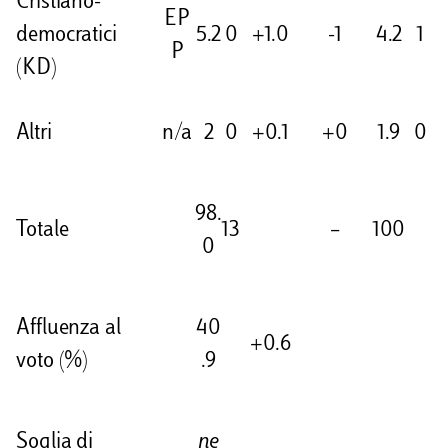
Cristiano-
EP
democratici
5.2
0
+1.0
-1
4.2
1
P
(KD)
Altri
n/a
2
0
+0.1
+0
1.9
0
98.
Totale
13
–
100
0
Affluenza al
40
+0.6
voto (%)
.9
Soglia di
ne