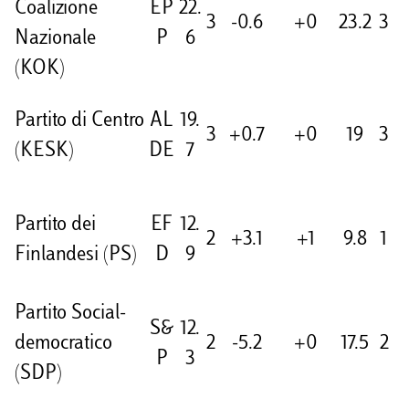
Coalizione
EP
22.
3
-0.6
+0
23.2
3
Nazionale
P
6
(KOK)
Partito di Centro
AL
19.
3
+0.7
+0
19
3
(KESK)
DE
7
Partito dei
EF
12.
2
+3.1
+1
9.8
1
Finlandesi (PS)
D
9
Partito Social-
S&
12.
democratico
2
-5.2
+0
17.5
2
P
3
(SDP)