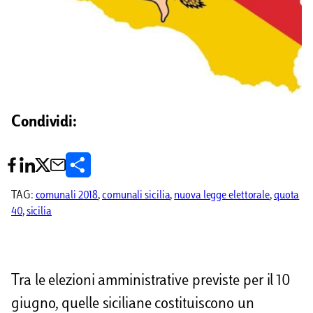
Condividi:
C
o
TAG:
comunali 2018
, 
comunali sicilia
, 
nuova legge elettorale
, 
quota
40
, 
sicilia
n
d
i
Tra le elezioni amministrative previste per il 10
v
giugno, quelle siciliane costituiscono un