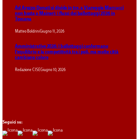
Ad Arezzo Donati si divide in tre, a Viareggio Marcucci
non basta a Maineri: i flussi dei ballottaggi 2026 in
Toscana
Matteo Boldrini
Giugno 11, 2026
Amministrative 2026: i ballottaggi confermano
l’equilibrio e la competitività tra i poli, ma molte città
cambiano colore
Redazione CISE
Giugno 10, 2026
Seguici su: