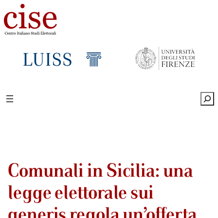
Sea
Comunali in Sicilia: una
legge elettorale sui
generis regola un’offerta