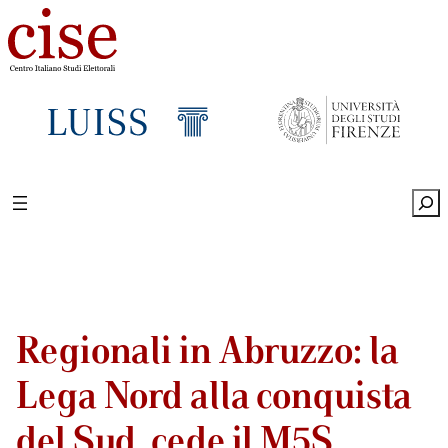
Sea
Regionali in Abruzzo: la
Lega Nord alla conquista
del Sud, cede il M5S