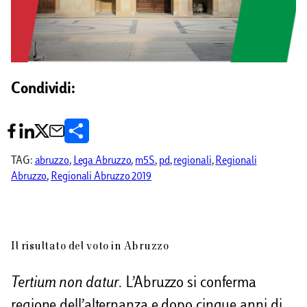
Condividi:
C
o
TAG:
abruzzo
, 
Lega Abruzzo
, 
m5S
, 
pd
, 
regionali
, 
Regionali
Abruzzo
, 
Regionali Abruzzo 2019
n
d
i
Il risultato del voto in Abruzzo
v
i
Tertium non datur
. L’Abruzzo si conferma
d
regione dell’alternanza e dopo cinque anni di