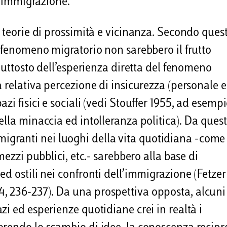
l’immigrazione.
e teorie di prossimità e vicinanza. Secondo ques
l fenomeno migratorio non sarebbero il frutto
piuttosto dell’esperienza diretta del fenomeno
a relativa percezione di insicurezza (personale 
i fisici e sociali (vedi Stouffer 1955, ad esempi
lla minaccia ed intolleranza politica). Da ques
ei migranti nei luoghi della vita quotidiana -come
mezzi pubblici, etc.- sarebbero alla base di
d ostili nei confronti dell’immigrazione (Fetzer
 236-237). Da una prospettiva opposta, alcuni
i ed esperienze quotidiane crei in realtà i