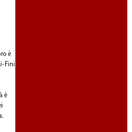
oro è
i-Fini
à è
ei
a.