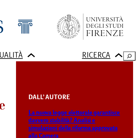
UALITÀ
RICERCA
Sear
DALL’ AUTORE
e
La nuova legge elettorale garantisce
davvero stabilità? Analisi e
simulazioni della riforma approvata
alla Camera