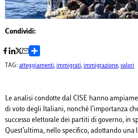
Condividi:
C
o
TAG:
atteggiamenti
, 
immigrati
, 
immigrazione
, 
valori
n
d
i
Le analisi condotte dal CISE hanno ampiament
v
di voto degli Italiani, nonché l’importanza ch
i
successo elettorale dei partiti di governo, in 
d
Quest’ultima, nello specifico, adottando una li