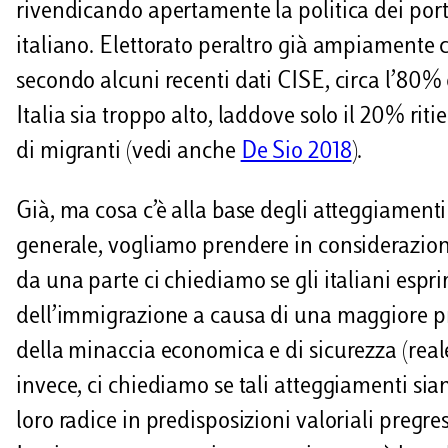
i
rivendicando apertamente la politica dei porti 
italiano. Elettorato peraltro già ampiamente c
secondo alcuni recenti dati CISE, circa l’80% d
Italia sia troppo alto, laddove solo il 20% ri
di migranti (vedi anche
De Sio 2018
).
Già, ma cosa c’è alla base degli atteggiamenti
generale, vogliamo prendere in considerazione
da una parte ci chiediamo se gli italiani espr
dell’immigrazione a causa di una maggiore pres
della minaccia economica e di sicurezza (reale
invece, ci chiediamo se tali atteggiamenti siano 
loro radice in predisposizioni valoriali pregre