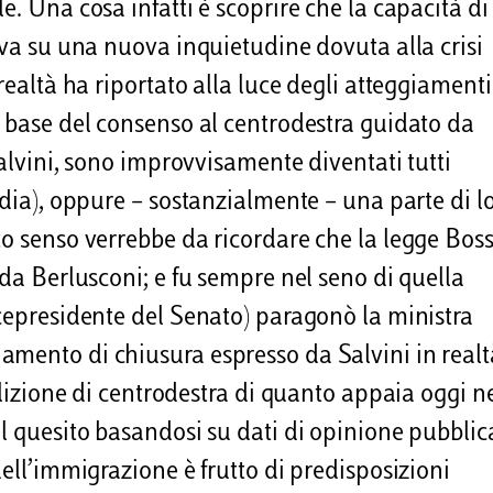
e. Una cosa infatti è scoprire che la capacità di
eva su una nuova inquietudine dovuta alla crisi
realtà ha riportato alla luce degli atteggiamenti
a base del consenso al centrodestra guidato da
Salvini, sono improvvisamente diventati tutti
edia), oppure – sostanzialmente – una parte di l
to senso verrebbe da ricordare che la legge Boss
 da Berlusconi; e fu sempre nel seno di quella
icepresidente del Senato) paragonò la ministra
amento di chiusura espresso da Salvini in realt
alizione di centrodestra di quanto appaia oggi n
l quesito basandosi su dati di opinione pubblic
dell’immigrazione è frutto di predisposizioni