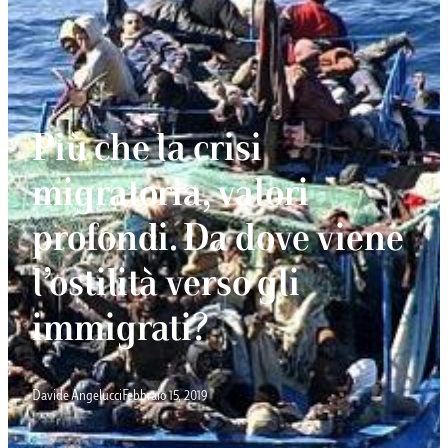
Più che la crisi
migratoria, valori
profondi. Da dove viene
l’ostilità verso gli
immigrati?
Davide Angelucci
Febbraio 15, 2019