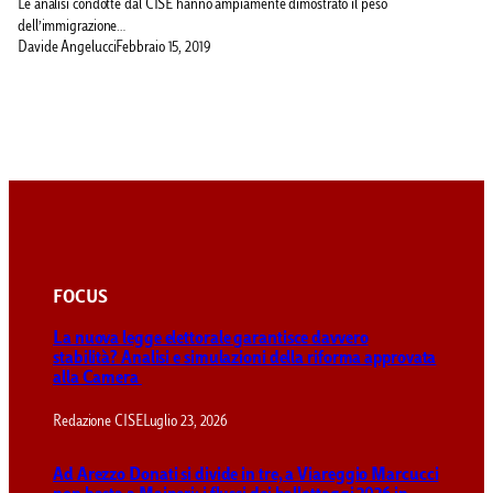
Le analisi condotte dal CISE hanno ampiamente dimostrato il peso
dell’immigrazione…
Davide Angelucci
Febbraio 15, 2019
FOCUS
La nuova legge elettorale garantisce davvero
stabilità? Analisi e simulazioni della riforma approvata
alla Camera
Redazione CISE
Luglio 23, 2026
Ad Arezzo Donati si divide in tre, a Viareggio Marcucci