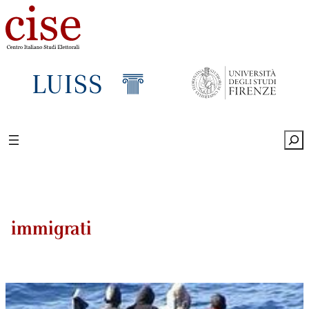
Sea
immigrati