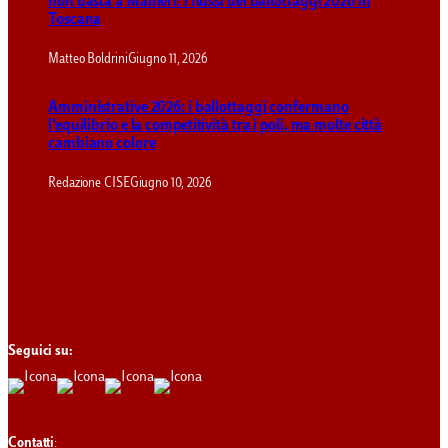
non basta a Maineri: i flussi dei ballottaggi 2026 in
Toscana
Matteo Boldrini
Giugno 11, 2026
Amministrative 2026: i ballottaggi confermano
l’equilibrio e la competitività tra i poli, ma molte città
cambiano colore
Redazione CISE
Giugno 10, 2026
Seguici su:
Contatti
: