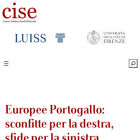
Sea
Europee Portogallo:
sconfitte per la destra,
sfide per la sinistra