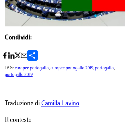
Condividi:
C
o
TAG:
europee portogallo
, 
europee portogallo 2019
, 
portogallo
, 
portogallo 2019
n
d
i
Traduzione di
Camilla Lavino
.
v
Il contesto
i
d