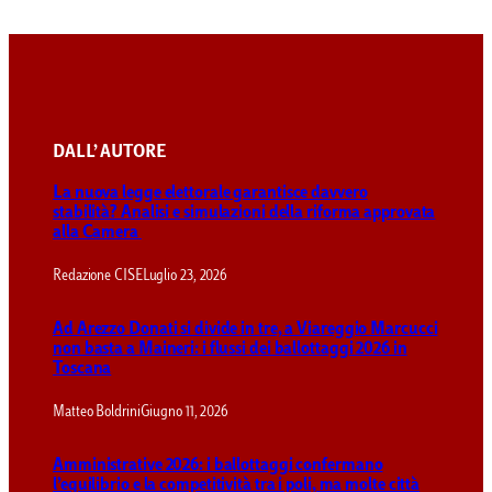
DALL’ AUTORE
La nuova legge elettorale garantisce davvero
stabilità? Analisi e simulazioni della riforma approvata
alla Camera
Redazione CISE
Luglio 23, 2026
Ad Arezzo Donati si divide in tre, a Viareggio Marcucci
non basta a Maineri: i flussi dei ballottaggi 2026 in
Toscana
Matteo Boldrini
Giugno 11, 2026
Amministrative 2026: i ballottaggi confermano
l’equilibrio e la competitività tra i poli, ma molte città