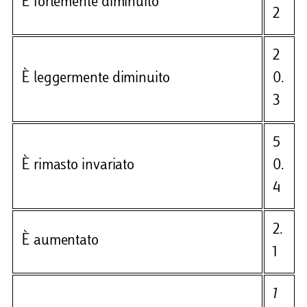
È fortemente diminuito
2
2
È leggermente diminuito
0.
3
5
È rimasto invariato
0.
4
2.
È aumentato
1
1