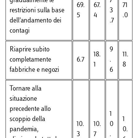
gradualmente le
7
69.
67.
71
restrizioni sulla base
3
5
4
.0
dell’andamento dei
.7
contagi
Riaprire subito
9
18.
11.
completamente
6.7
.
1
8
fabbriche e negozi
6
Tornare alla
situazione
precedente allo
1
scoppio della
1
10.
10.
0
pandemia,
0.
3
7
.