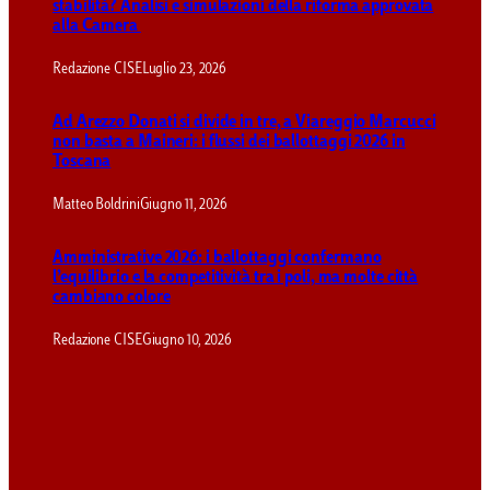
stabilità? Analisi e simulazioni della riforma approvata
alla Camera
Redazione CISE
Luglio 23, 2026
Ad Arezzo Donati si divide in tre, a Viareggio Marcucci
non basta a Maineri: i flussi dei ballottaggi 2026 in
Toscana
Matteo Boldrini
Giugno 11, 2026
Amministrative 2026: i ballottaggi confermano
l’equilibrio e la competitività tra i poli, ma molte città
cambiano colore
Redazione CISE
Giugno 10, 2026