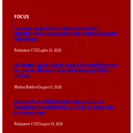
FOCUS
La nuova legge elettorale garantisce davvero
stabilità? Analisi e simulazioni della riforma approvata
alla Camera
Redazione CISE
Luglio 23, 2026
Ad Arezzo Donati si divide in tre, a Viareggio Marcucci
non basta a Maineri: i flussi dei ballottaggi 2026 in
Toscana
Matteo Boldrini
Giugno 11, 2026
Amministrative 2026: i ballottaggi confermano
l’equilibrio e la competitività tra i poli, ma molte città
cambiano colore
Redazione CISE
Giugno 10, 2026