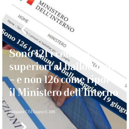
Sono 121 i comuni
superiori al ballottaggio
– e non 126 come riporta
il Ministero dell’Interno
Redazione CISE
Giugno 11, 2016