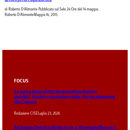
lavoro preoccupa ancora
di Roberto D’Alimonte Pubblicato sul Sole 24 Ore del 14 maggio…
Roberto D’Alimonte
Maggio 14, 2015
FOCUS
La nuova legge elettorale garantisce davvero
stabilità? Analisi e simulazioni della riforma approvata
alla Camera
Redazione CISE
Luglio 23, 2026
Ad Arezzo Donati si divide in tre, a Viareggio Marcucci