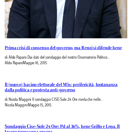
Prima crisi di consenso del governo, ma Renzi si difende bene
di Aldo Paparo Dai dati del sondaggio del nostro Osservatorio Politico…
Aldo Paparo
Maggio 16, 2015
Il (nuovo) bacino elettorale del M5s: perifericità, lontananza
dalla politica e protesta anti-governo
di Nicola Maggini Il sondaggio CISE-Sole 24 Ore rivela che nelle…
Nicola Maggini
Maggio 15, 2015
Sondaggio Cise-Sole 24 Ore: Pd al 36%, bene Grillo e Lega. Il