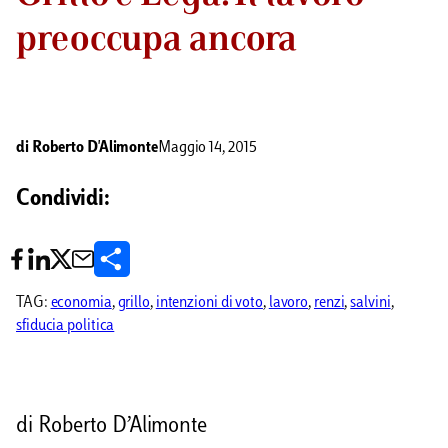
preoccupa ancora
di
Roberto D'Alimonte
Maggio 14, 2015
Condividi:
C
o
TAG:
economia
, 
grillo
, 
intenzioni di voto
, 
lavoro
, 
renzi
, 
salvini
, 
sfiducia politica
n
d
i
di Roberto D’Alimonte
v