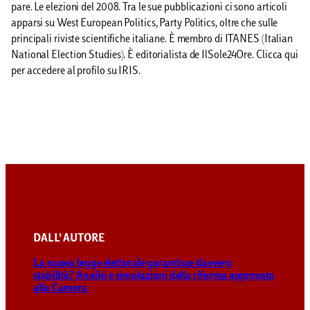
pare. Le elezioni del 2008. Tra le sue pubblicazioni ci sono articoli
apparsi su West European Politics, Party Politics, oltre che sulle
principali riviste scientifiche italiane. È membro di ITANES (Italian
National Election Studies). È editorialista de IlSole24Ore. Clicca qui
per accedere al profilo su IRIS.
DALL’ AUTORE
La nuova legge elettorale garantisce davvero
stabilità? Analisi e simulazioni della riforma approvata
alla Camera