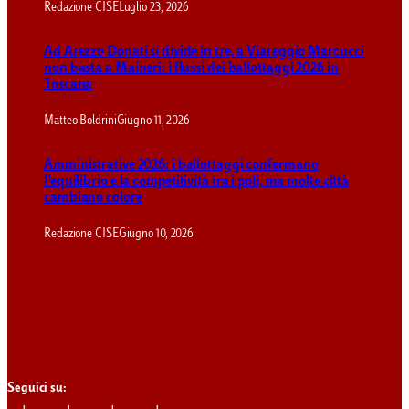
Redazione CISE
Luglio 23, 2026
Ad Arezzo Donati si divide in tre, a Viareggio Marcucci
non basta a Maineri: i flussi dei ballottaggi 2026 in
Toscana
Matteo Boldrini
Giugno 11, 2026
Amministrative 2026: i ballottaggi confermano
l’equilibrio e la competitività tra i poli, ma molte città
cambiano colore
Redazione CISE
Giugno 10, 2026
Seguici su: