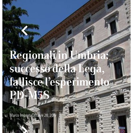
Regionali in Umbria:
successo della Lega,
fallisce l’esperimento
PD-M5S
Marco Improta
Ottobre 28, 2019