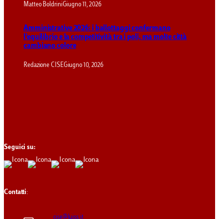
Matteo Boldrini
Giugno 11, 2026
Amministrative 2026: i ballottaggi confermano
l’equilibrio e la competitività tra i poli, ma molte città
cambiano colore
Redazione CISE
Giugno 10, 2026
Seguici su:
Contatti
:
cise@luiss.it