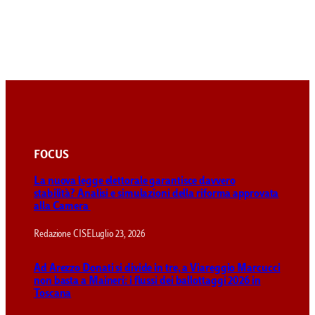
FOCUS
La nuova legge elettorale garantisce davvero
stabilità? Analisi e simulazioni della riforma approvata
alla Camera
Redazione CISE
Luglio 23, 2026
Ad Arezzo Donati si divide in tre, a Viareggio Marcucci
non basta a Maineri: i flussi dei ballottaggi 2026 in
Toscana