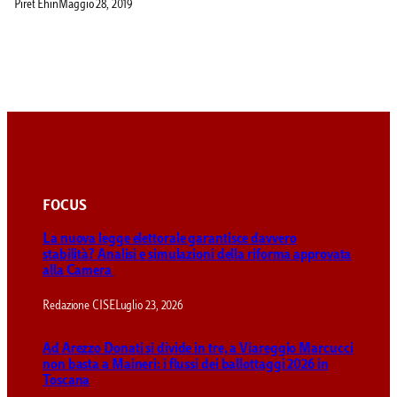
Piret Ehin
Maggio 28, 2019
FOCUS
La nuova legge elettorale garantisce davvero
stabilità? Analisi e simulazioni della riforma approvata
alla Camera
Redazione CISE
Luglio 23, 2026
Ad Arezzo Donati si divide in tre, a Viareggio Marcucci
non basta a Maineri: i flussi dei ballottaggi 2026 in
Toscana