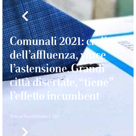
Comunali 2021: crollo
dell’affluenza, vince
l’astensione. Grandi
città disertate, “tiene”
l’effetto incumbent
Federico Trastulli
Ottobre 5, 2021