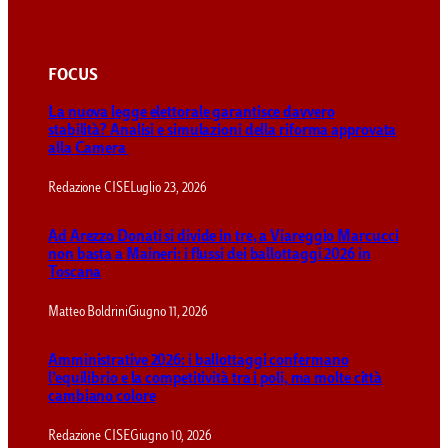
FOCUS
La nuova legge elettorale garantisce davvero
stabilità? Analisi e simulazioni della riforma approvata
alla Camera
Redazione CISE
Luglio 23, 2026
Ad Arezzo Donati si divide in tre, a Viareggio Marcucci
non basta a Maineri: i flussi dei ballottaggi 2026 in
Toscana
Matteo Boldrini
Giugno 11, 2026
Amministrative 2026: i ballottaggi confermano
l’equilibrio e la competitività tra i poli, ma molte città
cambiano colore
Redazione CISE
Giugno 10, 2026