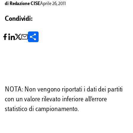
di
Redazione CISE
Aprile 26, 2011
Condividi:
C
o
n
d
i
NOTA: Non vengono riportati i dati dei partiti
v
con un valore rilevato inferiore all’errore
i
statistico di campionamento.
d
i