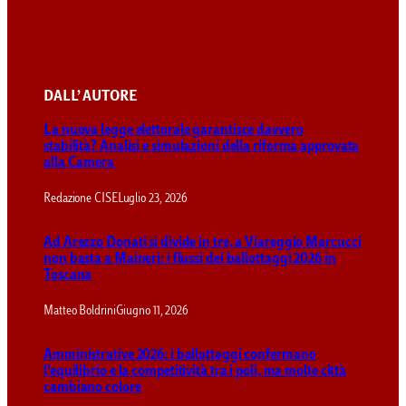
DALL’ AUTORE
La nuova legge elettorale garantisce davvero
stabilità? Analisi e simulazioni della riforma approvata
alla Camera
Redazione CISE
Luglio 23, 2026
Ad Arezzo Donati si divide in tre, a Viareggio Marcucci
non basta a Maineri: i flussi dei ballottaggi 2026 in
Toscana
Matteo Boldrini
Giugno 11, 2026
Amministrative 2026: i ballottaggi confermano
l’equilibrio e la competitività tra i poli, ma molte città
cambiano colore